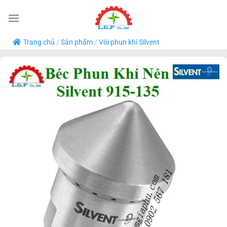
Bỏ
qua
nội
Trang chủ
/
Sản phẩm
/
Vòi phun khí Silvent
dung