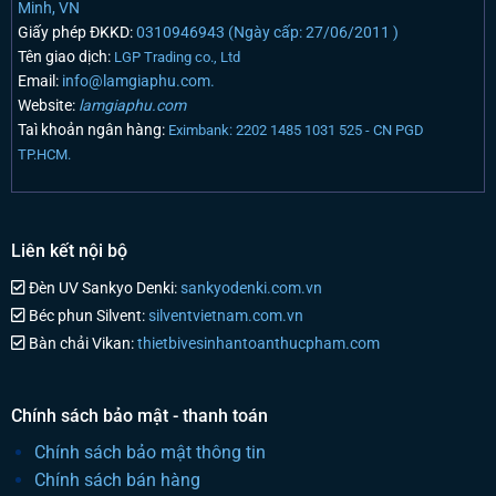
Minh, VN
Giấy phép ĐKKD:
0310946943 (Ngày cấp: 27/06/2011 )
Tên giao dịch:
LGP Trading co., Ltd
Email:
info@lamgiaphu.com.
Website:
lamgiaphu.com
Taì khoản ngân hàng:
Eximbank: 2202 1485 1031 525 - CN PGD
TP.HCM.
Liên kết nội bộ
Đèn UV Sankyo Denki:
sankyodenki.com.vn
Béc phun Silvent:
silventvietnam.com.vn
Bàn chải Vikan:
thietbivesinhantoanthucpham.com
Chính sách bảo mật - thanh toán
Chính sách bảo mật thông tin
Chính sách bán hàng