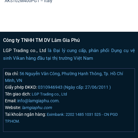
AKS102M400PG1 – Italy
Công ty TNHH TM DV Lâm Gia Phú
LGP Trading co., Ltd
là Đại lý cung cấp, phân phối Dụng cụ vệ
sinh Vikan hàng đầu tại thị trường Việt Nam
Địa chỉ:
56 Nguyễn Văn Công, Phường Hạnh Thông, Tp. Hồ Chí
Minh, VN
Giấy phép ĐKKD:
0310946943 (Ngày cấp: 27/06/2011 )
Tên giao dịch:
LGP Trading co., Ltd
Email:
info@lamgiaphu.com.
Website:
lamgiaphu.com
Taì khoản ngân hàng:
Eximbank: 2202 1485 1031 525 - CN PGD
TP.HCM.