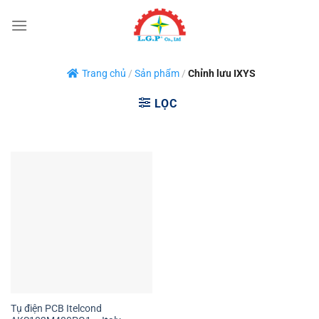
Bỏ
qua
nội
dung
Trang chủ
/
Sản phẩm
/
Chỉnh lưu IXYS
LỌC
Tụ điện PCB Itelcond