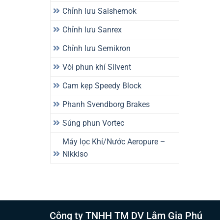
Chỉnh lưu Saishemok
Chỉnh lưu Sanrex
Chỉnh lưu Semikron
Vòi phun khí Silvent
Cam kẹp Speedy Block
Phanh Svendborg Brakes
Súng phun Vortec
Máy lọc Khí/Nước Aeropure –
Nikkiso
Công ty TNHH TM DV Lâm Gia Phú