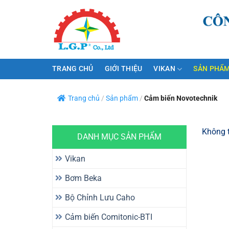
Bỏ
qua
nội
dung
TRANG CHỦ
GIỚI THIỆU
VIKAN
SẢN PHẨM
Trang chủ
/
Sản phẩm
/
Cảm biến Novotechnik
Không t
DANH MỤC SẢN PHẨM
Vikan
Bơm Beka
Bộ Chỉnh Lưu Caho
Cảm biến Comitonic-BTI