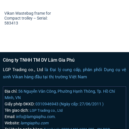
Vikan Wastebag frame for
Compact trolley – Serial:
583413
Công ty TNHH TM DV Lâm Gia Phú
LGP Trading co., Ltd
là Đại lý cung cấp, phân phối Dụng cụ vệ
sinh Vikan hàng đầu tại thị trường Việt Nam
Địa chỉ:
56 Nguyễn Văn Công, Phường Hạnh Thông, Tp. Hồ Chí
Minh, VN
Giấy phép ĐKKD:
0310946943 (Ngày cấp: 27/06/2011 )
Tên giao dịch:
LGP Trading co., Ltd
Email:
info@lamgiaphu.com.
Website:
lamgiaphu.com