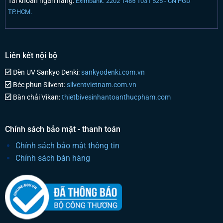
Taì khoản ngân hàng:
Eximbank: 2202 1485 1031 525 - CN PGD
TP.HCM.
Liên kết nội bộ
Đèn UV Sankyo Denki:
sankyodenki.com.vn
Béc phun Silvent:
silventvietnam.com.vn
Bàn chải Vikan:
thietbivesinhantoanthucpham.com
Chính sách bảo mật - thanh toán
Chính sách bảo mật thông tin
Chính sách bán hàng