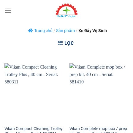
Bỏ
qua
nội
dung
Trang chủ
/
Sản phẩm
/
Xe Đẩy Vệ Sinh
LỌC
Vikan Compact Cleaning Trolley
Vikan Complete mop box / prep