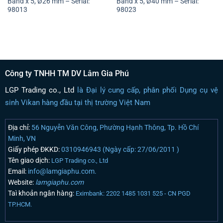
Band x 5, Ø26 mm – Serial:
Band x 5, Ø40 mm – Serial:
98013
98023
Công ty TNHH TM DV Lâm Gia Phú
LGP Trading co., Ltd
là Đại lý cung cấp, phân phối Dụng cụ vệ
sinh Vikan hàng đầu tại thị trường Việt Nam
Địa chỉ:
56 Nguyễn Văn Công, Phường Hạnh Thông, Tp. Hồ Chí
Minh, VN
Giấy phép ĐKKD:
0310946943 (Ngày cấp: 27/06/2011 )
Tên giao dịch:
LGP Trading co., Ltd
Email:
info@lamgiaphu.com.
Website:
lamgiaphu.com
Taì khoản ngân hàng:
Eximbank: 2202 1485 1031 525 - CN PGD
TP.HCM.