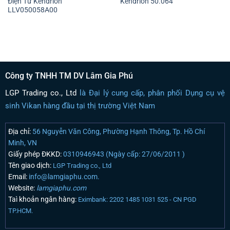
Điện Từ Kendrion
Kendrion 50.064
LLV050058A00
Công ty TNHH TM DV Lâm Gia Phú
LGP Trading co., Ltd
là Đại lý cung cấp, phân phối Dụng cụ vệ
sinh Vikan hàng đầu tại thị trường Việt Nam
Địa chỉ:
56 Nguyễn Văn Công, Phường Hạnh Thông, Tp. Hồ Chí
Minh, VN
Giấy phép ĐKKD:
0310946943 (Ngày cấp: 27/06/2011 )
Tên giao dịch:
LGP Trading co., Ltd
Email:
info@lamgiaphu.com.
Website:
lamgiaphu.com
Taì khoản ngân hàng:
Eximbank: 2202 1485 1031 525 - CN PGD
TP.HCM.