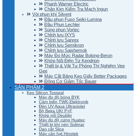
Phanh Warner Electric
Chân Kim Kiểm Tra Mạch Ingun
Vòi phun khí Silvent
Đầu phun Fuso Seiki-Lumina
Đầu Phun Lechler
Súng phun Vortec
Chỉnh lưu IXYS
Chỉnh lưu Sanrex
Chỉnh lưu Semikron
Chỉnh lưu Saishemok
Máy Đo Mức Radar Bolong-Beron
Khớp Nối Điện Từ Kendrion
Thiết bị & Vật Tư Phòng Thí Nghiệm Vee
Gee
Máy Cắt Băng Keo Giấy Better Packages
Động Cơ Giảm Tốc Bauer
SẢN PHẨM 2
Keo Silicon Tosseal
Máy đo độ bóng BYK
Cảm biến TWK-Elektronik
Đèn UV Aqua Ultraviolet
Bộ Beka UK/ P+F
Khớp nối Deublin
Máy đo độ cứng Huatec
Thiết bị khí nén Solimar
Dao cắt Slice
Máy cân hạt Hinotek