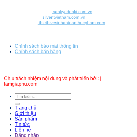
Đèn UV Sankyo Denki:
sankyodenki.com.vn
Béc phun Silvent:
silventvietnam.com.vn
Bàn chải Vikan:
thietbivesinhantoanthucpham.com
Chính sách bảo mật - thanh toán
Chính sách bảo mật thông tin
Chính sách bán hàng
Chịu trách nhiệm nội dung và phát triển bởi: |
lamgiaphu.com
Tìm
kiếm:
Trang chủ
Giới thiệu
Sản phẩm
Tin tức
Liên hệ
Đăng nhập