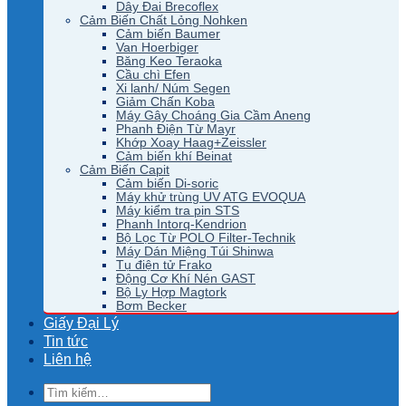
Dây Đai Brecoflex
Cảm Biến Chất Lỏng Nohken
Cảm biến Baumer
Van Hoerbiger
Băng Keo Teraoka
Cầu chì Efen
Xi lanh/ Núm Segen
Giảm Chấn Koba
Máy Gây Choáng Gia Cầm Aneng
Phanh Điện Từ Mayr
Khớp Xoay Haag+Zeissler
Cảm biến khí Beinat
Cảm Biến Capit
Cảm biến Di-soric
Máy khử trùng UV ATG EVOQUA
Máy kiểm tra pin STS
Phanh Intorq-Kendrion
Bộ Lọc Từ POLO Filter-Technik
Máy Dán Miệng Túi Shinwa
Tụ điện tử Frako
Động Cơ Khí Nén GAST
Bộ Ly Hợp Magtork
Bơm Becker
Giấy Đại Lý
Tin tức
Liên hệ
Tìm