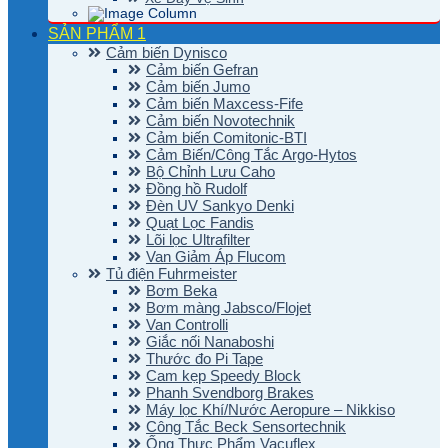
SẢN PHẨM 1
Cảm biến Dynisco
Cảm biến Gefran
Cảm biến Jumo
Cảm biến Maxcess-Fife
Cảm biến Novotechnik
Cảm biến Comitonic-BTI
Cảm Biến/Công Tắc Argo-Hytos
Bộ Chỉnh Lưu Caho
Đồng hồ Rudolf
Đèn UV Sankyo Denki
Quạt Lọc Fandis
Lõi lọc Ultrafilter
Van Giảm Áp Flucom
Tủ điện Fuhrmeister
Bơm Beka
Bơm màng Jabsco/Flojet
Van Controlli
Giắc nối Nanaboshi
Thước đo Pi Tape
Cam kẹp Speedy Block
Phanh Svendborg Brakes
Máy lọc Khí/Nước Aeropure – Nikkiso
Công Tắc Beck Sensortechnik
Ống Thực Phẩm Vacuflex