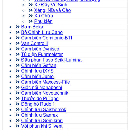
Xe Đẩy Vệ Sinh
Xẻng, Nĩa và Cào
Xô Chứa
Phụ kiện
Bơm Beka
Bộ Chỉnh Lưu Caho
Cảm biến Comitonic-BTI
Van Controlli
Cảm biến Dynisco
Tủ điện Fuhrmeister
Đầu phun Fuso Seiki-Lumina
Cảm biến Gefran
Chỉnh lưu IXYS
Cảm biến Jumo
Cảm biến Maxcess-Fife
Giắc nối Nanaboshi
Cảm biến Novotechnik
Thước đo Pi Tape
Đồng hồ Rudolf
Chỉnh lưu Saishemok
Chỉnh lưu Sanrex
Chỉnh lưu Semikron
Vòi phun khí Silvent