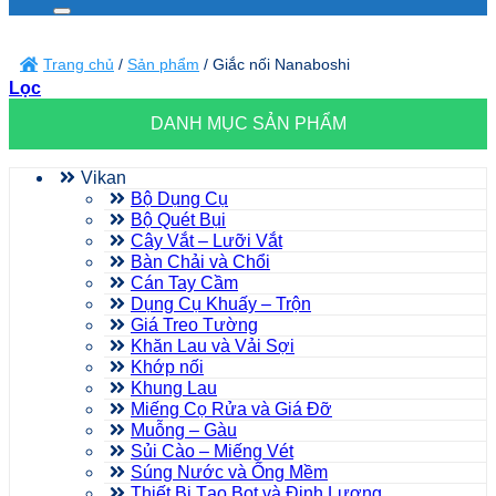
kiếm:
Trang chủ
/
Sản phẩm
/
Giắc nối Nanaboshi
Lọc
DANH MỤC SẢN PHẨM
Vikan
Bộ Dụng Cụ
Bộ Quét Bụi
Cây Vắt – Lưỡi Vắt
Bàn Chải và Chổi
Cán Tay Cầm
Dụng Cụ Khuấy – Trộn
Giá Treo Tường
Khăn Lau và Vải Sợi
Khớp nối
Khung Lau
Miếng Cọ Rửa và Giá Đỡ
Muỗng – Gàu
Sủi Cào – Miếng Vét
Súng Nước và Ống Mềm
Thiết Bị Tạo Bọt và Định Lượng