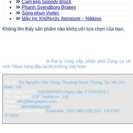
Cam kẹp Speedy Block
Phanh Svendborg Brakes
Súng phun Vortec
Máy lọc Khí/Nước Aeropure – Nikkiso
Không tìm thấy sản phẩm nào khớp với lựa chọn của bạn.
Công ty TNHH TM DV Lâm Gia Phú
LGP Trading co., Ltd
là Đại lý cung cấp, phân phối Dụng cụ vệ
sinh Vikan hàng đầu tại thị trường Việt Nam
Địa chỉ:
56 Nguyễn Văn Công, Phường Hạnh Thông, Tp. Hồ Chí
Minh, VN
Giấy phép ĐKKD:
0310946943 (Ngày cấp: 27/06/2011 )
Tên giao dịch:
LGP Trading co., Ltd
Email:
info@lamgiaphu.com.
Website:
lamgiaphu.com
Taì khoản ngân hàng:
Eximbank: 2202 1485 1031 525 - CN PGD
TP.HCM.
Liên kết nội bộ