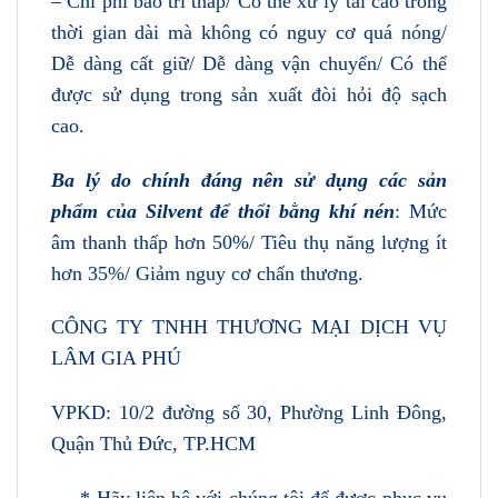
– Chi phí bảo trì thấp/ Có thể xử lý tải cao trong
thời gian dài mà không có nguy cơ quá nóng/
Dễ dàng cất giữ/ Dễ dàng vận chuyển/ Có thể
được sử dụng trong sản xuất đòi hỏi độ sạch
cao.
Ba lý do chính đáng nên sử dụng các sản
phẩm của Silvent để thổi bằng khí nén
: Mức
âm thanh thấp hơn 50%/ Tiêu thụ năng lượng ít
hơn 35%/ Giảm nguy cơ chấn thương.
CÔNG TY TNHH THƯƠNG MẠI DỊCH VỤ
LÂM GIA PHÚ
VPKD: 10/2 đường số 30, Phường Linh Đông,
Quận Thủ Đức, TP.HCM