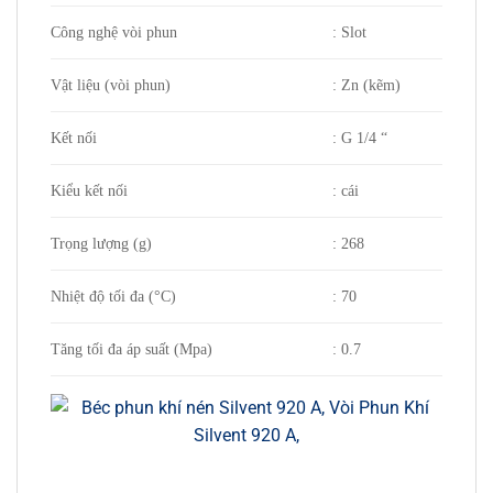
Công nghệ vòi phun
: Slot
Vật liệu (vòi phun)
: Zn (kẽm)
Kết nối
: G 1/4 “
Kiểu kết nối
: cái
Trọng lượng (g)
: 268
Nhiệt độ tối đa (°C)
: 70
Tăng tối đa áp suất (Mpa)
: 0.7