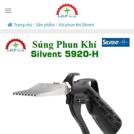
Bỏ
qua
nội
Trang chủ
/
Sản phẩm
/
Vòi phun khí Silvent
dung