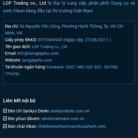
LGP Trading co., Ltd
là Đại lý cung cấp, phân phối Dụng cụ vệ
sinh Vikan hàng đầu tại thị trường Việt Nam
Địa chỉ:
56 Nguyễn Văn Công, Phường Hạnh Thông, Tp. Hồ Chí
Minh, VN
Giấy phép ĐKKD:
0310946943 (Ngày cấp: 27/06/2011 )
Tên giao dịch:
LGP Trading co., Ltd
Email:
info@lamgiaphu.com.
Website:
lamgiaphu.com
Taì khoản ngân hàng:
Eximbank: 2202 1485 1031 525 - CN PGD
TP.HCM.
Liên kết nội bộ
Đèn UV Sankyo Denki:
sankyodenki.com.vn
Béc phun Silvent:
silventvietnam.com.vn
Bàn chải Vikan:
thietbivesinhantoanthucpham.com