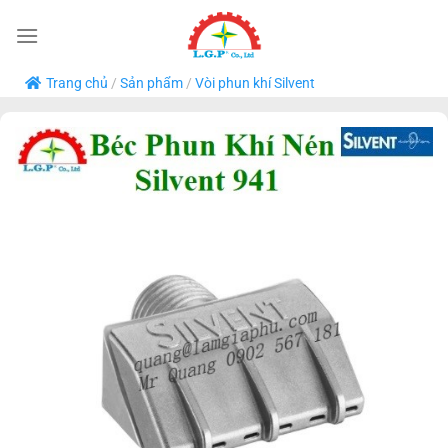
Bỏ
qua
nội
Trang chủ
/
Sản phẩm
/
Vòi phun khí Silvent
dung