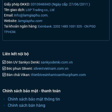
Giấy phép ĐKKD:
0310946943 (Ngày cấp: 27/06/2011 )
Tên giao dịch:
LGP Trading co., Ltd
Email:
info@lamgiaphu.com.
Website:
lamgiaphu.com
Taì khoản ngân hàng:
Eximbank: 2202 1485 1031 525 - CN PGD
TP.HCM.
Liên kết nội bộ
Đèn UV Sankyo Denki:
sankyodenki.com.vn
Béc phun Silvent:
silventvietnam.com.vn
Bàn chải Vikan:
thietbivesinhantoanthucpham.com
Chính sách bảo mật - thanh toán
Chính sách bảo mật thông tin
Chính sách bán hàng