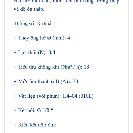
của lực thổi cao, mức tiêu thụ năng lượng thấp
và độ ồn thấp.
Thông số kỹ thuật
+ Thay ống hở Ø (mm): 4
+ Lực thổi (N): 3.4
+ Tiêu thụ không khí (Nm³ / h): 18
+ Mức âm thanh (dB (A)): 78
+ Vật liệu (vòi phun): 1.4404 (316L)
+ Kết nối: G 1/8 “
+ Kiểu kết nối: đực