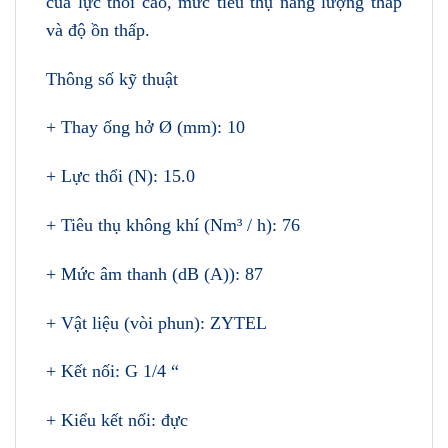
của lực thổi cao, mức tiêu thụ năng lượng thấp
và độ ồn thấp.
Thông số kỹ thuật
+ Thay ống hở Ø (mm): 10
+ Lực thổi (N): 15.0
+ Tiêu thụ không khí (Nm³ / h): 76
+ Mức âm thanh (dB (A)): 87
+ Vật liệu (vòi phun): ZYTEL
+ Kết nối: G 1/4 “
+ Kiểu kết nối: đực