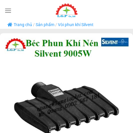
Bỏ
qua
nội
Trang chủ
/
Sản phẩm
/
Vòi phun khí Silvent
dung