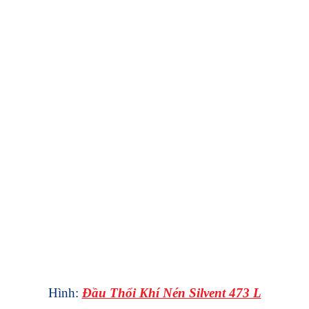
Hình:
Đầu Thổi Khí Nén Silvent 473 L