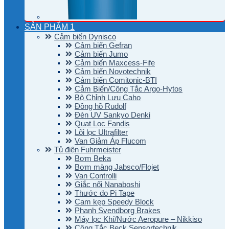
SẢN PHẨM 1
Cảm biến Dynisco
Cảm biến Gefran
Cảm biến Jumo
Cảm biến Maxcess-Fife
Cảm biến Novotechnik
Cảm biến Comitonic-BTI
Cảm Biến/Công Tắc Argo-Hytos
Bộ Chỉnh Lưu Caho
Đồng hồ Rudolf
Đèn UV Sankyo Denki
Quạt Lọc Fandis
Lõi lọc Ultrafilter
Van Giảm Áp Flucom
Tủ điện Fuhrmeister
Bơm Beka
Bơm màng Jabsco/Flojet
Van Controlli
Giắc nối Nanaboshi
Thước đo Pi Tape
Cam kẹp Speedy Block
Phanh Svendborg Brakes
Máy lọc Khí/Nước Aeropure – Nikkiso
Công Tắc Beck Sensortechnik