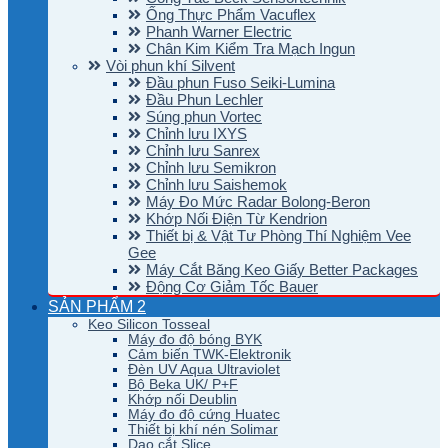
Ống Thực Phẩm Vacuflex
Phanh Warner Electric
Chân Kim Kiểm Tra Mạch Ingun
Vòi phun khí Silvent
Đầu phun Fuso Seiki-Lumina
Đầu Phun Lechler
Súng phun Vortec
Chỉnh lưu IXYS
Chỉnh lưu Sanrex
Chỉnh lưu Semikron
Chỉnh lưu Saishemok
Máy Đo Mức Radar Bolong-Beron
Khớp Nối Điện Từ Kendrion
Thiết bị & Vật Tư Phòng Thí Nghiệm Vee
Gee
Máy Cắt Băng Keo Giấy Better Packages
Động Cơ Giảm Tốc Bauer
SẢN PHẨM 2
Keo Silicon Tosseal
Máy đo độ bóng BYK
Cảm biến TWK-Elektronik
Đèn UV Aqua Ultraviolet
Bộ Beka UK/ P+F
Khớp nối Deublin
Máy đo độ cứng Huatec
Thiết bị khí nén Solimar
Dao cắt Slice