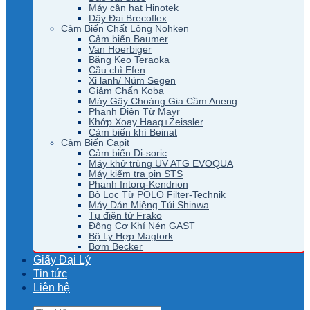
Máy cân hạt Hinotek
Dây Đai Brecoflex
Cảm Biến Chất Lỏng Nohken
Cảm biến Baumer
Van Hoerbiger
Băng Keo Teraoka
Cầu chì Efen
Xi lanh/ Núm Segen
Giảm Chấn Koba
Máy Gây Choáng Gia Cầm Aneng
Phanh Điện Từ Mayr
Khớp Xoay Haag+Zeissler
Cảm biến khí Beinat
Cảm Biến Capit
Cảm biến Di-soric
Máy khử trùng UV ATG EVOQUA
Máy kiểm tra pin STS
Phanh Intorq-Kendrion
Bộ Lọc Từ POLO Filter-Technik
Máy Dán Miệng Túi Shinwa
Tụ điện tử Frako
Động Cơ Khí Nén GAST
Bộ Ly Hợp Magtork
Bơm Becker
Giấy Đại Lý
Tin tức
Liên hệ