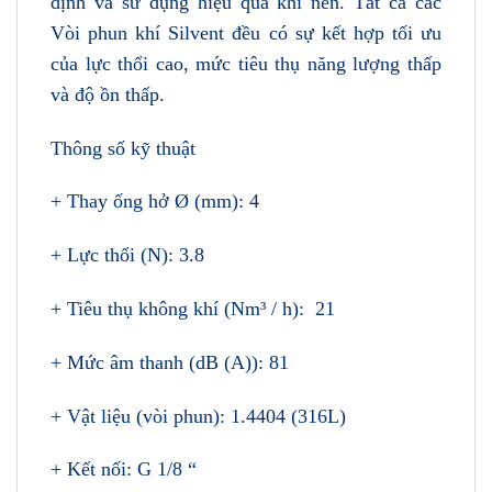
định và sử dụng hiệu quả khí nén. Tất cả các
Vòi phun khí Silvent đều có sự kết hợp tối ưu
của lực thổi cao, mức tiêu thụ năng lượng thấp
và độ ồn thấp.
Thông số kỹ thuật
+ Thay ống hở Ø (mm): 4
+ Lực thổi (N): 3.8
+ Tiêu thụ không khí (Nm³ / h): 21
+ Mức âm thanh (dB (A)): 81
+ Vật liệu (vòi phun): 1.4404 (316L)
+ Kết nối: G 1/8 “