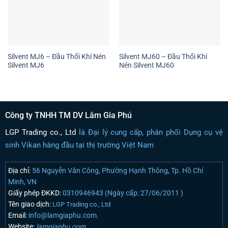
Silvent MJ6 – Đầu Thổi Khí Nén
Silvent MJ60 – Đầu Thổi Khí
Silvent MJ6
Nén Silvent MJ60
Công ty TNHH TM DV Lâm Gia Phú
LGP Trading co., Ltd
là Đại lý cung cấp, phân phối Dụng cụ vệ
sinh Vikan hàng đầu tại thị trường Việt Nam
Địa chỉ:
56 Nguyễn Văn Công, Phường Hạnh Thông, Tp. Hồ Chí
Minh, VN
Giấy phép ĐKKD:
0310946943 (Ngày cấp: 27/06/2011 )
Tên giao dịch:
LGP Trading co., Ltd
Email:
info@lamgiaphu.com.
Website:
lamgiaphu.com