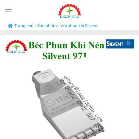
Bỏ
qua
nội
Trang chủ
/
Sản phẩm
/
Vòi phun khí Silvent
dung