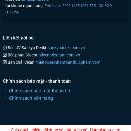
Taì khoản ngân hàng:
Eximbank: 2202 1485 1031 525 - CN PGD
TP.HCM.
Liên kết nội bộ
Đèn UV Sankyo Denki:
sankyodenki.com.vn
Béc phun Silvent:
silventvietnam.com.vn
Bàn chải Vikan:
thietbivesinhantoanthucpham.com
Chính sách bảo mật - thanh toán
Chính sách bảo mật thông tin
Chính sách bán hàng
Chịu trách nhiệm nội dung và phát triển bởi: | lamgiaphu.com