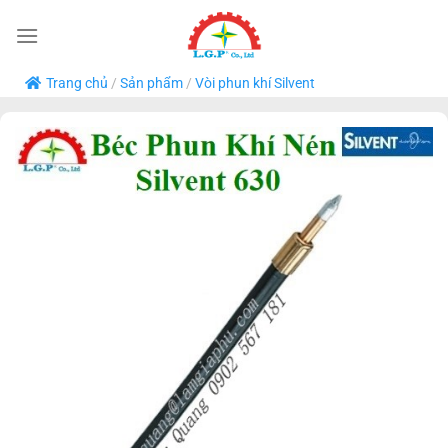
Bỏ
qua
nội
Trang chủ
/
Sản phẩm
/
Vòi phun khí Silvent
dung