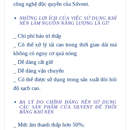
công nghệ độc quyền của Silvent.
NHỮNG LỢI ÍCH CỦA VIỆC SỬ DỤNG KHÍ
NÉN LÀM NGUỒN NĂNG LƯỢNG LÀ GÌ?
_ Chi phí bảo trì thấp
_ Có thể xử lý tải cao trong thời gian dài mà
không có nguy cơ quá nóng
_ Dễ dàng cất giữ
_ Dễ dàng vận chuyển
_ Có thể được sử dụng trong sản xuất đòi hỏi
độ sạch cao.
BA LÝ DO CHÍNH ĐÁNG NÊN SỬ DỤNG
CÁC SẢN PHẨM CỦA SILVENT ĐỂ THỔI
BẰNG KHÍ NÉN
_ Mức âm thanh thấp hơn 50%;