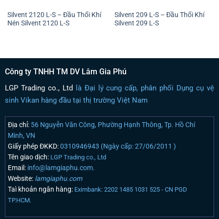
Silvent 2120 L-S – Đầu Thổi Khí
Silvent 209 L-S – Đầu Thổi Khí
Nén Silvent 2120 L-S
Silvent 209 L-S
Công ty TNHH TM DV Lâm Gia Phú
LGP Trading co., Ltd
là Đại lý cung cấp, phân phối Dụng cụ vệ
sinh Vikan hàng đầu tại thị trường Việt Nam
Địa chỉ:
56 Nguyễn Văn Công, Phường Hạnh Thông, Tp. Hồ Chí
Minh, VN
Giấy phép ĐKKD:
0310946943 (Ngày cấp: 27/06/2011 )
Tên giao dịch:
LGP Trading co., Ltd
Email:
info@lamgiaphu.com.
Website:
lamgiaphu.com
Taì khoản ngân hàng:
Eximbank: 2202 1485 1031 525 - CN PGD
TP.HCM.