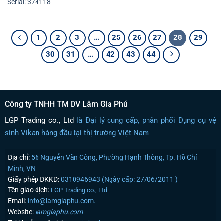
Serial: 374118
1
2
3
…
25
26
27
28
29
30
31
…
42
43
44
Công ty TNHH TM DV Lâm Gia Phú
LGP Trading co., Ltd
là Đại lý cung cấp, phân phối Dụng cụ vệ
sinh Vikan hàng đầu tại thị trường Việt Nam
Địa chỉ:
56 Nguyễn Văn Công, Phường Hạnh Thông, Tp. Hồ Chí
Minh, VN
Giấy phép ĐKKD:
0310946943 (Ngày cấp: 27/06/2011 )
Tên giao dịch:
LGP Trading co., Ltd
Email:
info@lamgiaphu.com.
Website:
lamgiaphu.com