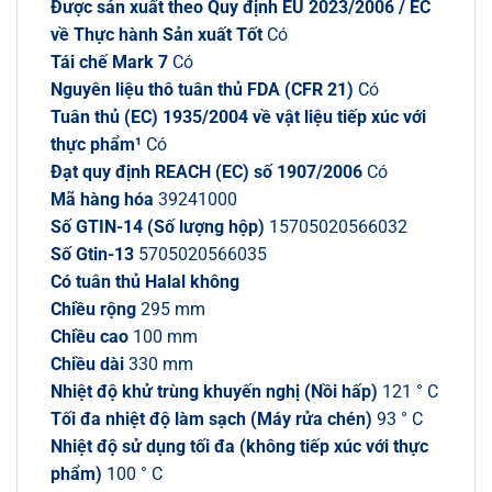
Được sản xuất theo Quy định EU 2023/2006 / EC
về Thực hành Sản xuất Tốt
Có
Tái chế Mark 7
Có
Nguyên liệu thô tuân thủ FDA (CFR 21)
Có
Tuân thủ (EC) 1935/2004 về vật liệu tiếp xúc với
thực phẩm¹
Có
Đạt quy định REACH (EC) số 1907/2006
Có
Mã hàng hóa
39241000
Số GTIN-14 (Số lượng hộp)
15705020566032
Số Gtin-13
5705020566035
Có tuân thủ Halal không
Chiều rộng
295 mm
Chiều cao
100 mm
Chiều dài
330 mm
Nhiệt độ khử trùng khuyến nghị (Nồi hấp)
121 ° C
Tối đa nhiệt độ làm sạch (Máy rửa chén)
93 ° C
Nhiệt độ sử dụng tối đa (không tiếp xúc với thực
phẩm)
100 ° C