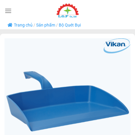
Bỏ
qua
nội
Trang chủ
/
Sản phẩm
/
Bộ Quét Bụi
dung