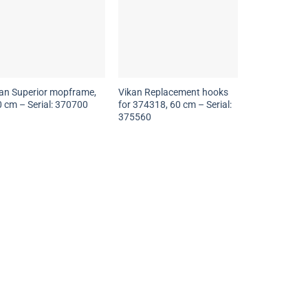
an Superior mopframe,
Vikan Replacement hooks
 cm – Serial: 370700
for 374318, 60 cm – Serial:
375560