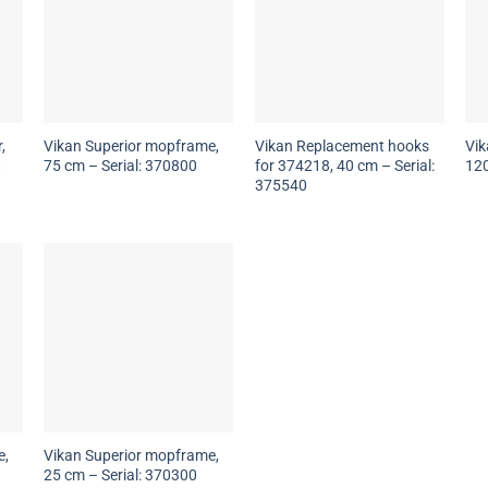
,
Vikan Superior mopframe,
Vikan Replacement hooks
Vik
8
75 cm – Serial: 370800
for 374218, 40 cm – Serial:
120
375540
e,
Vikan Superior mopframe,
25 cm – Serial: 370300