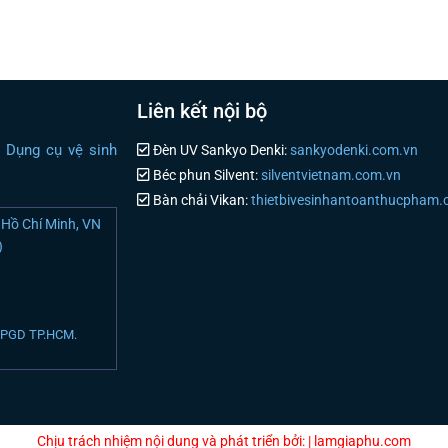
Liên kết nội bộ
i Dụng cụ vệ sinh
Đèn UV Sankyo Denki:
sankyodenki.com.vn
Béc phun Silvent:
silventvietnam.com.vn
Bàn chải Vikan:
thietbivesinhantoanthucpham
Hồ Chí Minh, VN
)
N PGD TP.HCM.
Chịu trách nhiệm nội dung và phát triển bởi: | lamgiaphu.com