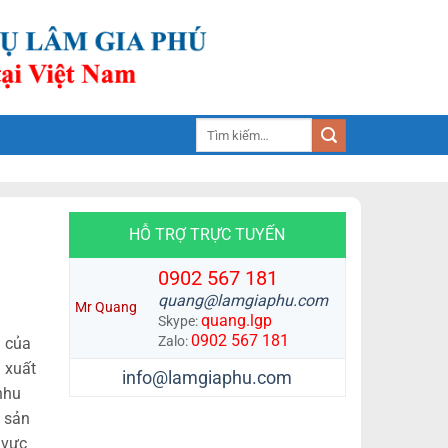
Tìm
kiếm:
HỖ TRỢ TRỰC TUYẾN
0902 567 181
quang@lamgiaphu.com
Mr Quang
quang.lgp
Skype:
0902 567 181
Zalo:
i của
n xuất
info@lamgiaphu.com
nhu
. sản
 vực