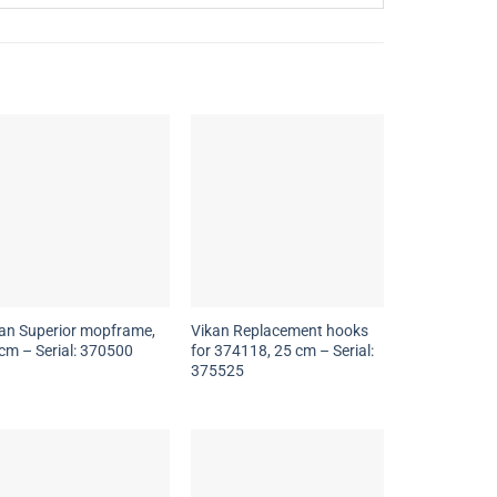
an Superior mopframe,
Vikan Replacement hooks
cm – Serial: 370500
for 374118, 25 cm – Serial:
375525