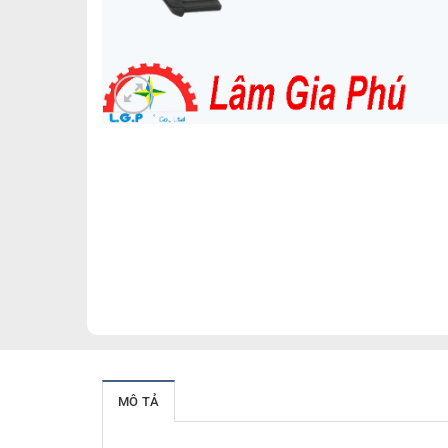
MÔ TẢ