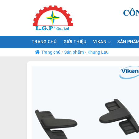
Bỏ
qua
nội
dung
TRANG CHỦ
GIỚI THIỆU
VIKAN
SẢN PHẨM
Trang chủ
/
Sản phẩm
/
Khung Lau