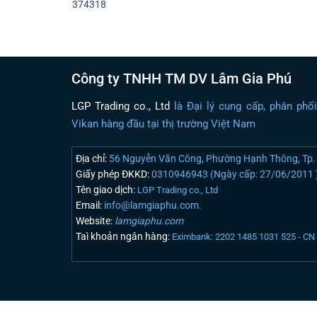
374318
Công ty TNHH TM DV Lâm Gia Phú
LGP Trading co., Ltd
là Đại lý cung cấp, phân phố
Vikan hàng đầu tại thị trường Việt Nam
Địa chỉ:
56 Nguyễn Văn Công, Phường Hạnh Thông, Tp. 
Giấy phép ĐKKD:
0310946943 (Ngày cấp: 27/06/2011 
Tên giao dịch:
LGP Trading co., Ltd
Email:
info@lamgiaphu.com.
Website:
lamgiaphu.com
Taì khoản ngân hàng:
Eximbank: 2202 1485 1031 525 - C