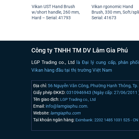
Vikan UST Hand Brush
Vikan rgonomic Hand
w/short handle, 260 mm,
Brush, 330 mm, Soft/spli
Hard – Serial: 41793
Serial: 41673
Công ty TNHH TM DV Lâm Gia Phú
LGP Trading co., Ltd
là Đại lý cung cấp, phân phố
Vikan hàng đầu tại thị trường Việt Nam
Địa chỉ:
56 Nguyễn Văn Công, Phường Hạnh Thông, Tp. 
Giấy phép ĐKKD:
0310946943 (Ngày cấp: 27/06/2011 
Tên giao dịch:
LGP Trading co., Ltd
Email:
info@lamgiaphu.com.
Website:
lamgiaphu.com
Taì khoản ngân hàng:
Eximbank: 2202 1485 1031 525 - C