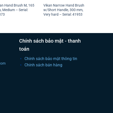
an Hand Brush M, 165
Vikan Narrow Hand Brush
 Medium – Serial:
w/Short Handle, 300 mm,
873
Very hard – Serial: 41953
Chính sách bảo mật - thanh
toán
Chính sách bảo mật thông tin
.com
Chính sách bán hàng