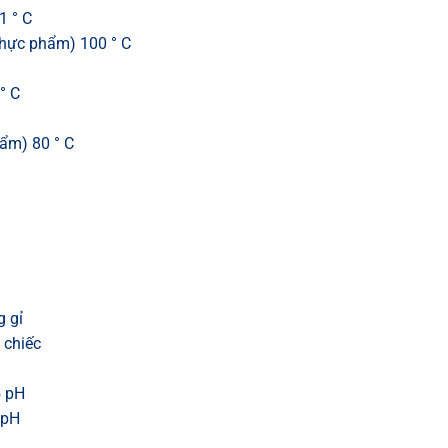
1 ° C
 thực phẩm) 100 ° C
° C
hẩm) 80 ° C
g gỉ
 chiếc
5 pH
 pH