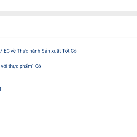
/ EC về Thực hành Sản xuất Tốt Có
c với thực phẩm¹ Có
1