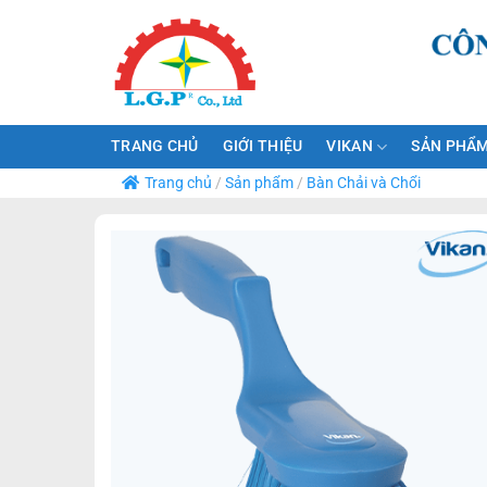
Bỏ
qua
nội
dung
TRANG CHỦ
GIỚI THIỆU
VIKAN
SẢN PHẨM
Trang chủ
/
Sản phẩm
/
Bàn Chải và Chổi