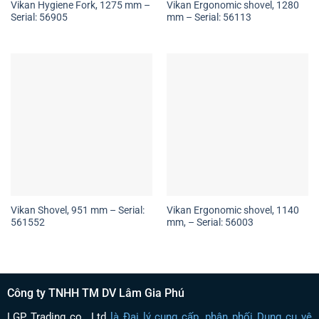
Vikan Hygiene Fork, 1275 mm –
Vikan Ergonomic shovel, 1280
Serial: 56905
mm – Serial: 56113
Vikan Shovel, 951 mm – Serial:
Vikan Ergonomic shovel, 1140
561552
mm, – Serial: 56003
Công ty TNHH TM DV Lâm Gia Phú
LGP Trading co., Ltd
là Đại lý cung cấp, phân phối Dụng cụ vệ