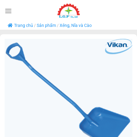
Bỏ
qua
nội
Trang chủ
/
Sản phẩm
/
Xẻng, Nĩa và Cào
dung