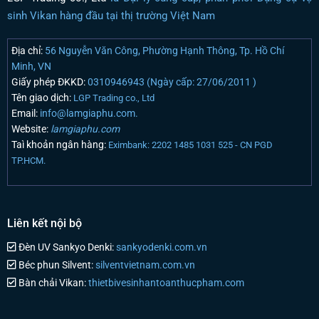
sinh Vikan hàng đầu tại thị trường Việt Nam
Địa chỉ:
56 Nguyễn Văn Công, Phường Hạnh Thông, Tp. Hồ Chí
Minh, VN
Giấy phép ĐKKD:
0310946943 (Ngày cấp: 27/06/2011 )
Tên giao dịch:
LGP Trading co., Ltd
Email:
info@lamgiaphu.com.
Website:
lamgiaphu.com
Taì khoản ngân hàng:
Eximbank: 2202 1485 1031 525 - CN PGD
TP.HCM.
Liên kết nội bộ
Đèn UV Sankyo Denki:
sankyodenki.com.vn
Béc phun Silvent:
silventvietnam.com.vn
Bàn chải Vikan:
thietbivesinhantoanthucpham.com