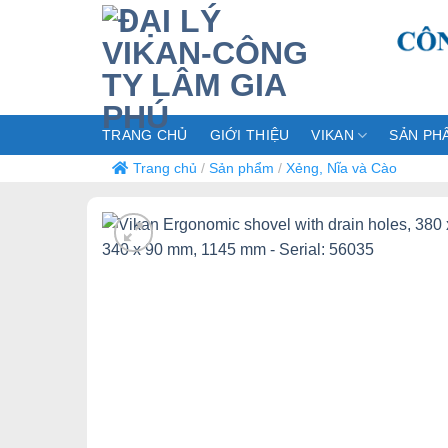
Bỏ
qua
nội
dung
TRANG CHỦ
GIỚI THIỆU
VIKAN
SẢN PH
Trang chủ
/
Sản phẩm
/
Xẻng, Nĩa và Cào