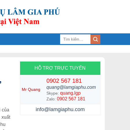
Tìm
kiếm:
HỖ TRỢ TRỰC TUYẾN
,
0902 567 181
quang@lamgiaphu.com
Mr Quang
quang.lgp
Skype:
0902 567 181
Zalo:
info@lamgiaphu.com
i của
n xuất
nhu