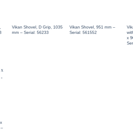
,
Vikan Shovel, D Grip, 1035
Vikan Shovel, 951 mm –
Vik
3
mm – Serial: 56233
Serial: 561552
wit
x 
Ser
 x
 –