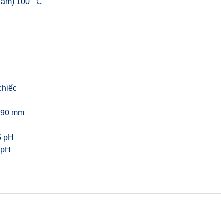
phẩm) 100 ° C
chiếc
x 90 mm
5 pH
2 pH