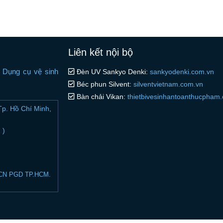
Liên kết nội bộ
i Dụng cụ vệ sinh
Đèn UV Sankyo Denki:
sankyodenki.com.vn
Béc phun Silvent:
silventvietnam.com.vn
Bàn chải Vikan:
thietbivesinhantoanthucpham
p. Hồ Chí Minh,
 )
- CN PGD TP.HCM.