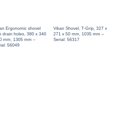
an Ergonomic shovel
Vikan Shovel, T-Grip, 327 x
h drain holes, 380 x 340
271 x 50 mm, 1035 mm –
90 mm, 1305 mm –
Serial: 56317
ial: 56049