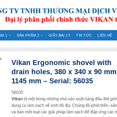
ẨM 1
SẢN PHẨM 2
GIẤY ĐẠI LÝ
TIN TỨC
LIÊN HỆ
Vikan Ergonomic shovel with
drain holes, 380 x 340 x 90 mm
1145 mm – Serial: 56035
56035
Vikan
là một trong những nhà sản xuất hàng đầu thế giớ
dụng cụ làm sạch vệ sinh tối đa. Chúng tôi phát triển, sả
và bán một loạt các giải pháp làm sạch để đáp ứng các 