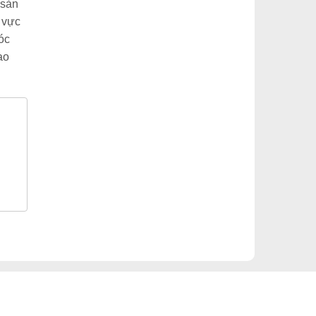
 sản
 vực
óc
ao