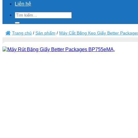
Liên hệ
Tìm
kiếm:
Trang chủ
/
Sản phẩm
/
Máy Cắt Băng Keo Giấy Better Package