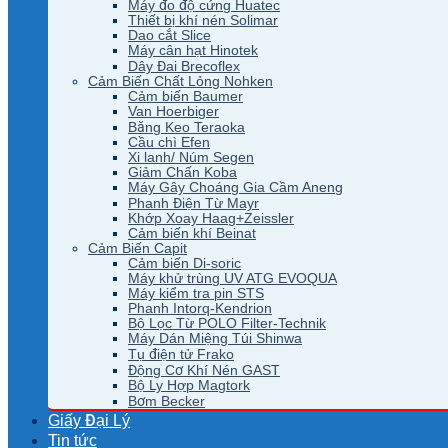
Máy đo độ cứng Huatec
Thiết bị khí nén Solimar
Dao cắt Slice
Máy cân hạt Hinotek
Dây Đai Brecoflex
Cảm Biến Chất Lỏng Nohken
Cảm biến Baumer
Van Hoerbiger
Băng Keo Teraoka
Cầu chì Efen
Xi lanh/ Núm Segen
Giảm Chấn Koba
Máy Gây Choáng Gia Cầm Aneng
Phanh Điện Từ Mayr
Khớp Xoay Haag+Zeissler
Cảm biến khí Beinat
Cảm Biến Capit
Cảm biến Di-soric
Máy khử trùng UV ATG EVOQUA
Máy kiểm tra pin STS
Phanh Intorq-Kendrion
Bộ Lọc Từ POLO Filter-Technik
Máy Dán Miệng Túi Shinwa
Tụ điện tử Frako
Động Cơ Khí Nén GAST
Bộ Ly Hợp Magtork
Bơm Becker
Giấy Đại Lý
Tin tức