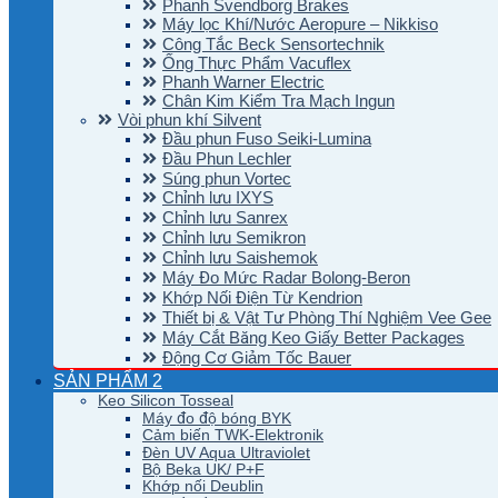
Phanh Svendborg Brakes
Máy lọc Khí/Nước Aeropure – Nikkiso
Công Tắc Beck Sensortechnik
Ống Thực Phẩm Vacuflex
Phanh Warner Electric
Chân Kim Kiểm Tra Mạch Ingun
Vòi phun khí Silvent
Đầu phun Fuso Seiki-Lumina
Đầu Phun Lechler
Súng phun Vortec
Chỉnh lưu IXYS
Chỉnh lưu Sanrex
Chỉnh lưu Semikron
Chỉnh lưu Saishemok
Máy Đo Mức Radar Bolong-Beron
Khớp Nối Điện Từ Kendrion
Thiết bị & Vật Tư Phòng Thí Nghiệm Vee Gee
Máy Cắt Băng Keo Giấy Better Packages
Động Cơ Giảm Tốc Bauer
SẢN PHẨM 2
Keo Silicon Tosseal
Máy đo độ bóng BYK
Cảm biến TWK-Elektronik
Đèn UV Aqua Ultraviolet
Bộ Beka UK/ P+F
Khớp nối Deublin