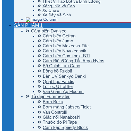
Thiết Vị Tạo Bọt và Định Lượng
Xẻng, Nĩa và Cào
Xô Chứa
Xe Đẩy Vệ Sinh
SẢN PHẨM 1
Cảm biến Dynisco
Cảm biến Gefran
Cảm biến Jumo
Cảm biến Maxcess-Fife
Cảm biến Novotechnik
Cảm biến Comitonic-BTI
Cảm Biến/Công Tắc Argo-Hytos
Bộ Chỉnh Lưu Caho
Đồng hồ Rudolf
Đèn UV Sankyo Denki
Quạt Lọc Fandis
Lõi lọc Ultrafilter
Van Giảm Áp Flucom
Tủ điện Fuhrmeister
Bơm Beka
Bơm màng Jabsco/Flojet
Van Controlli
Giắc nối Nanaboshi
Thước đo Pi Tape
Cam kẹp Speedy Block