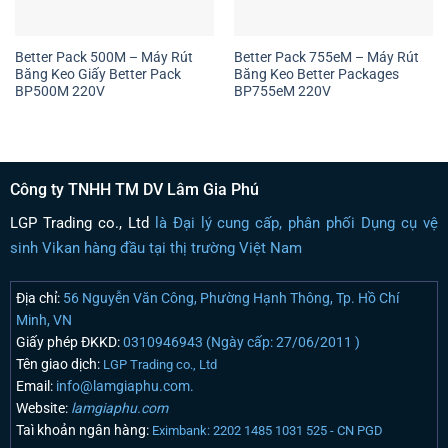
Better Pack 500M – Máy Rút
Better Pack 755eM – Máy Rút
Băng Keo Giấy Better Pack
Băng Keo Better Packages
BP500M 220V
BP755eM 220V
Công ty TNHH TM DV Lâm Gia Phú
LGP Trading co., Ltd
là Đại lý cung cấp, phân phối Dụng cụ vệ
sinh Vikan hàng đầu tại thị trường Việt Nam
Địa chỉ:
56 Nguyễn Văn Công, Phường Hạnh Thông, Tp. Hồ Chí
Minh, VN
Giấy phép ĐKKD:
0310946943 (Ngày cấp: 27/06/2011 )
Tên giao dịch:
LGP Trading co., Ltd
Email:
info@lamgiaphu.com.
Website:
lamgiaphu.com
Taì khoản ngân hàng:
Eximbank: 2202 1485 1031 525 - CN PGD