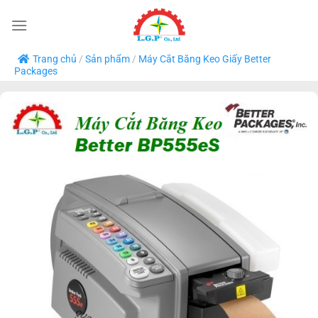
Bỏ
qua
nội
Trang chủ
/
Sản phẩm
/
Máy Cắt Băng Keo Giấy Better
dung
Packages