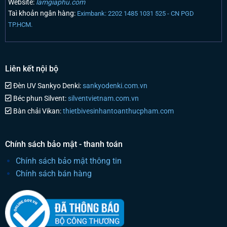
Website:
lamgiaphu.com
Taì khoản ngân hàng:
Eximbank: 2202 1485 1031 525 - CN PGD
TP.HCM.
Liên kết nội bộ
Đèn UV Sankyo Denki:
sankyodenki.com.vn
Béc phun Silvent:
silventvietnam.com.vn
Bàn chải Vikan:
thietbivesinhantoanthucpham.com
Chính sách bảo mật - thanh toán
Chính sách bảo mật thông tin
Chính sách bán hàng