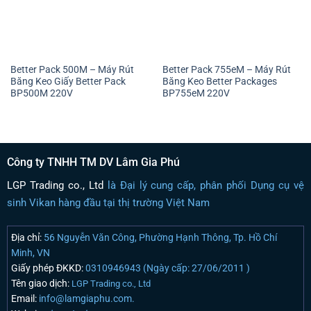
Better Pack 500M – Máy Rút
Better Pack 755eM – Máy Rút
Băng Keo Giấy Better Pack
Băng Keo Better Packages
BP500M 220V
BP755eM 220V
Công ty TNHH TM DV Lâm Gia Phú
LGP Trading co., Ltd
là Đại lý cung cấp, phân phối Dụng cụ vệ
sinh Vikan hàng đầu tại thị trường Việt Nam
Địa chỉ:
56 Nguyễn Văn Công, Phường Hạnh Thông, Tp. Hồ Chí
Minh, VN
Giấy phép ĐKKD:
0310946943 (Ngày cấp: 27/06/2011 )
Tên giao dịch:
LGP Trading co., Ltd
Email:
info@lamgiaphu.com.