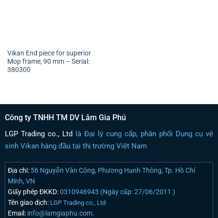
Vikan End piece for superior
Mop frame, 90 mm – Serial:
380300
Công ty TNHH TM DV Lâm Gia Phú
LGP Trading co., Ltd
là Đại lý cung cấp, phân phối Dụng cụ vệ
sinh Vikan hàng đầu tại thị trường Việt Nam
Địa chỉ:
56 Nguyễn Văn Công, Phường Hạnh Thông, Tp. Hồ Chí
Minh, VN
Giấy phép ĐKKD:
0310946943 (Ngày cấp: 27/06/2011 )
Tên giao dịch:
LGP Trading co., Ltd
Email:
info@lamgiaphu.com.