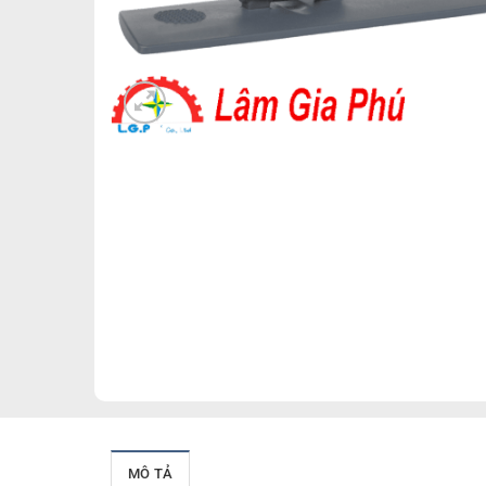
MÔ TẢ