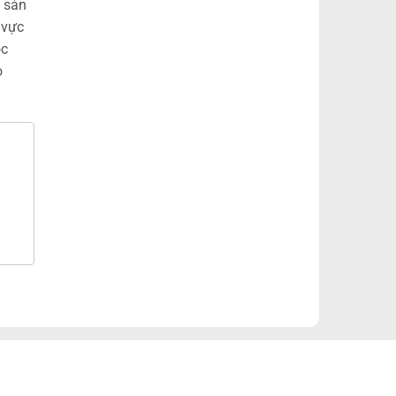
. sản
 vực
óc
o