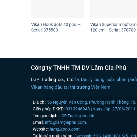
Vikan Hook dots 40 pcs. –
Vikan Superior mopfram
Serial: 375500
120 cm – Serial: 370700
Công ty TNHH TM DV Lâm Gia Phú
LGP Trading co., Ltd
là Đại lý cung cấp, phân phố
Vikan hàng đầu tại thị trường Việt Nam
Địa chỉ:
56 Nguyễn Văn Công, Phường Hạnh Thông, Tp. 
Giấy phép ĐKKD:
0310946943 (Ngày cấp: 27/06/2011 
Tên giao dịch:
LGP Trading co., Ltd
Email:
info@lamgiaphu.com.
Website:
lamgiaphu.com
Taì khoản ngân hàng:
Eximbank: 2202 1485 1031 525 - C