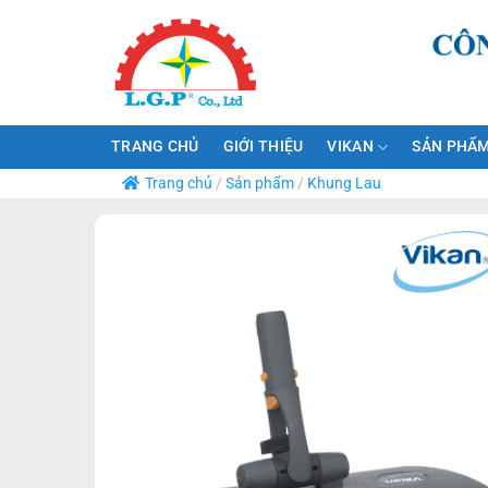
Bỏ
qua
nội
dung
TRANG CHỦ
GIỚI THIỆU
VIKAN
SẢN PHẨM
Trang chủ
/
Sản phẩm
/
Khung Lau