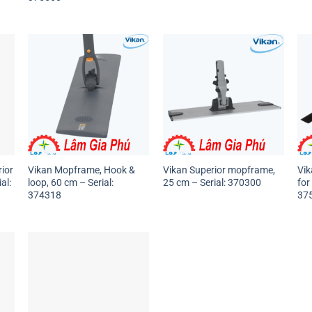
rior
Vikan Mopframe, Hook &
Vikan Superior mopframe,
Vik
al:
loop, 60 cm – Serial:
25 cm – Serial: 370300
for
374318
37