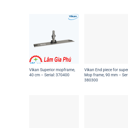
Vikan Superior mopframe,
Vikan End piece for supe
40 cm – Serial: 370400
Mop frame, 90 mm – Seri
380300