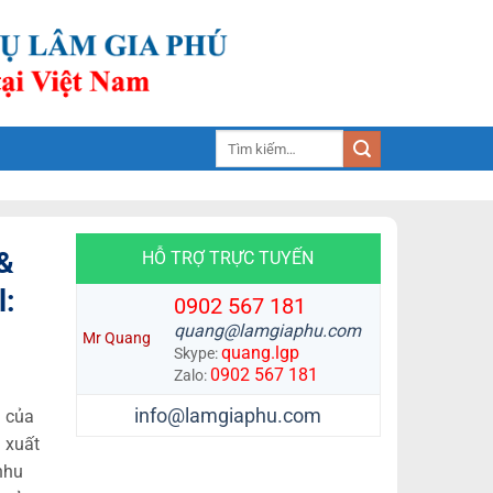
Tìm
kiếm:
&
HỖ TRỢ TRỰC TUYẾN
l:
0902 567 181
quang@lamgiaphu.com
Mr Quang
quang.lgp
Skype:
0902 567 181
Zalo:
info@lamgiaphu.com
i của
n xuất
nhu