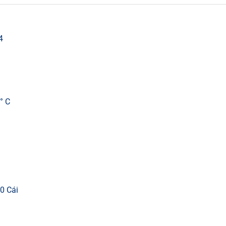
4
° C
0 Cái