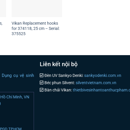
e,
Vikan Replacement hooks
for 374118, 25 cm – Serial:
375525
Liên kết nội bộ
i Dụng cụ vệ sinh
Đèn UV Sankyo Denki:
sankyodenki.com.vn
Béc phun Silvent:
silventvietnam.com.vn
Bàn chải Vikan:
thietbivesinhantoanthucpham
Hồ Chí Minh, VN
)
N PGD TP.HCM.