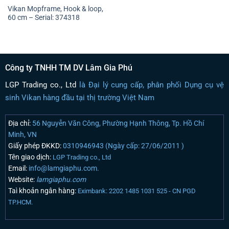
Vikan Mopframe, Hook & loop,
60 cm – Serial: 374318
Công ty TNHH TM DV Lâm Gia Phú
LGP Trading co., Ltd
là Đại lý cung cấp, phân phối Dụng cụ vệ
sinh Vikan hàng đầu tại thị trường Việt Nam
Địa chỉ:
56 Nguyễn Văn Công, Phường Hạnh Thông, Tp. Hồ Chí
Minh, VN
Giấy phép ĐKKD:
0310946943 (Ngày cấp: 27/06/2011 )
Tên giao dịch:
LGP Trading co., Ltd
Email:
info@lamgiaphu.com.
Website:
lamgiaphu.com
Taì khoản ngân hàng:
Eximbank: 2202 1485 1031 525 - CN PGD
TP.HCM.