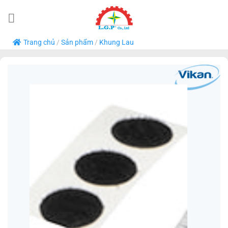
Bỏ
qua
nội
Trang chủ
/
Sản phẩm
/
Khung Lau
dung