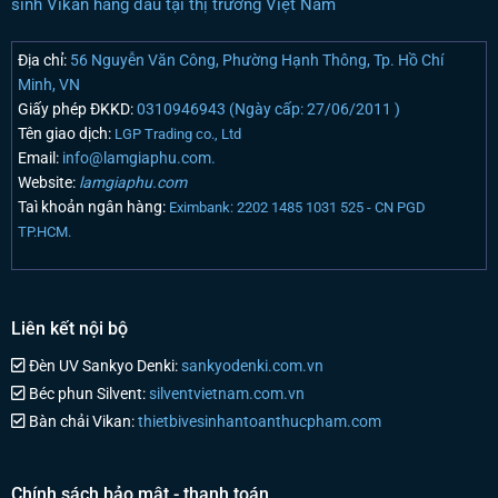
sinh Vikan hàng đầu tại thị trường Việt Nam
Địa chỉ:
56 Nguyễn Văn Công, Phường Hạnh Thông, Tp. Hồ Chí
Minh, VN
Giấy phép ĐKKD:
0310946943 (Ngày cấp: 27/06/2011 )
Tên giao dịch:
LGP Trading co., Ltd
Email:
info@lamgiaphu.com.
Website:
lamgiaphu.com
Taì khoản ngân hàng:
Eximbank: 2202 1485 1031 525 - CN PGD
TP.HCM.
Liên kết nội bộ
Đèn UV Sankyo Denki:
sankyodenki.com.vn
Béc phun Silvent:
silventvietnam.com.vn
Bàn chải Vikan:
thietbivesinhantoanthucpham.com
Chính sách bảo mật - thanh toán