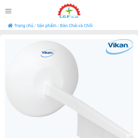
Bỏ
qua
nội
Trang chủ
/
Sản phẩm
/
Bàn Chải và Chổi
dung