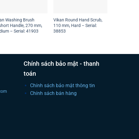
an Washing Brush
Vikan Round Hand Scrub,
hort Handle, 270 mm,
110 mm, Hard – Serial:
ium – Serial: 41903
38853
Chính sách bảo mật - thanh
toán
Chính sách bảo mật thông tin
.com
Chính sách bán hàng