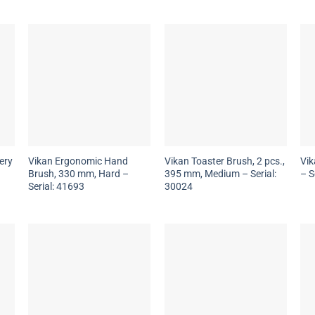
ery
Vikan Ergonomic Hand
Vikan Toaster Brush, 2 pcs.,
Vik
Brush, 330 mm, Hard –
395 mm, Medium – Serial:
– S
Serial: 41693
30024