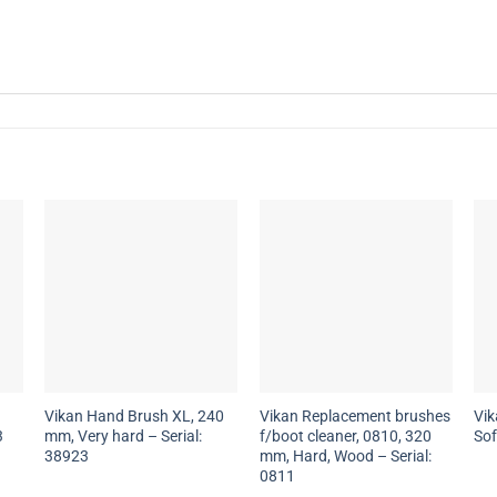
Vikan Hand Brush XL, 240
Vikan Replacement brushes
Vi
3
mm, Very hard – Serial:
f/boot cleaner, 0810, 320
Sof
38923
mm, Hard, Wood – Serial:
0811