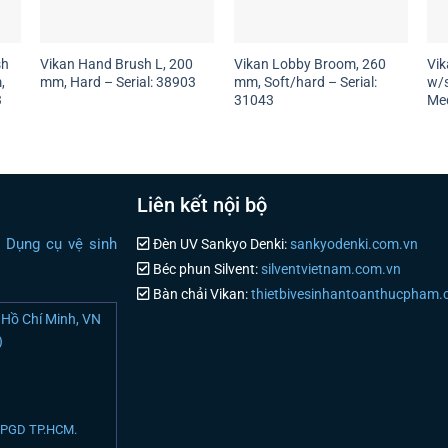
sh
Vikan Hand Brush L, 200
Vikan Lobby Broom, 260
Vik
,
mm, Hard – Serial: 38903
mm, Soft/hard – Serial:
w/s
3
31043
Med
Liên kết nội bộ
i Dụng cụ vệ sinh
Đèn UV Sankyo Denki:
sankyodenki.com.vn
Béc phun Silvent:
silventvietnam.com.vn
Bàn chải Vikan:
thietbivesinhantoanthucpham
Hồ Chí Minh, VN
)
N PGD TP.HCM.