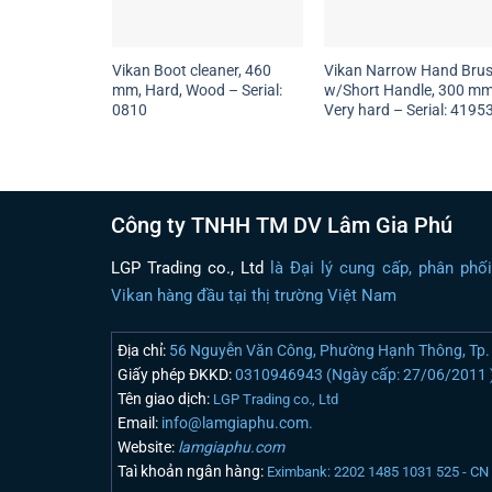
Vikan Boot cleaner, 460
Vikan Narrow Hand Bru
mm, Hard, Wood – Serial:
w/Short Handle, 300 mm
0810
Very hard – Serial: 4195
Công ty TNHH TM DV Lâm Gia Phú
LGP Trading co., Ltd
là Đại lý cung cấp, phân phố
Vikan hàng đầu tại thị trường Việt Nam
Địa chỉ:
56 Nguyễn Văn Công, Phường Hạnh Thông, Tp. 
Giấy phép ĐKKD:
0310946943 (Ngày cấp: 27/06/2011 
Tên giao dịch:
LGP Trading co., Ltd
Email:
info@lamgiaphu.com.
Website:
lamgiaphu.com
Taì khoản ngân hàng:
Eximbank: 2202 1485 1031 525 - C