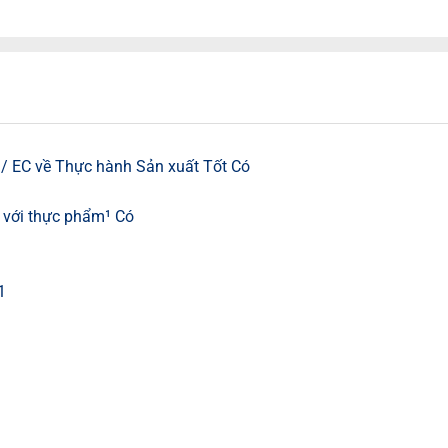
/ EC về Thực hành Sản xuất Tốt Có
c với thực phẩm¹ Có
1