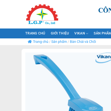
Bỏ
qua
nội
dung
TRANG CHỦ
GIỚI THIỆU
VIKAN
SẢN PHẨM
Trang chủ
/
Sản phẩm
/
Bàn Chải và Chổi