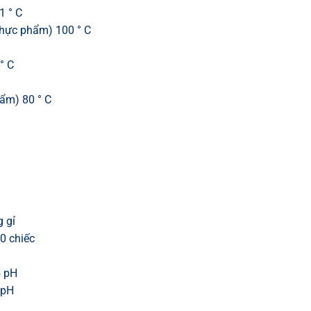
1 ° C
 thực phẩm) 100 ° C
° C
hẩm) 80 ° C
g gỉ
0 chiếc
5 pH
 pH