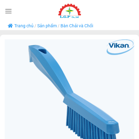
Bỏ
qua
nội
Trang chủ
/
Sản phẩm
/
Bàn Chải và Chổi
dung