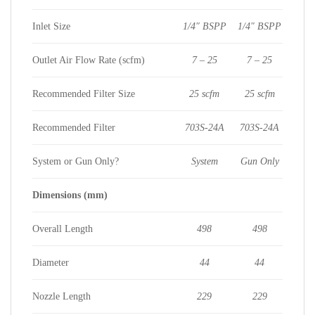
Inlet Size
1/4″ BSPP
1/4″ BSPP
Outlet Air Flow Rate (scfm)
7 – 25
7 – 25
Recommended Filter Size
25 scfm
25 scfm
Recommended Filter
703S-24A
703S-24A
System or Gun Only?
System
Gun Only
Dimensions (mm)
Overall Length
498
498
Diameter
44
44
Nozzle Length
229
229