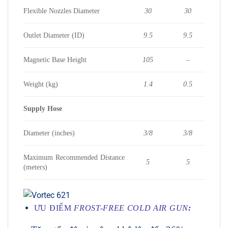
Flexible Nozzles Diameter
30
30
Outlet Diameter (ID)
9.5
9.5
Magnetic Base Height
105
–
Weight (kg)
1.4
0.5
Supply Hose
Diameter (inches)
3/8
3/8
Maximum Recommended Distance
5
5
(meters)
ƯU ĐIỂM
FROST-FREE COLD AIR GUN
: