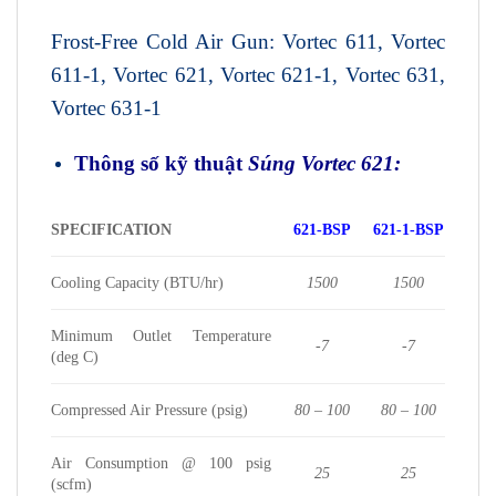
Frost-Free Cold Air Gun: Vortec 611, Vortec
611-1, Vortec 621, Vortec 621-1, Vortec 631,
Vortec 631-1
Thông số kỹ thuật
Súng
Vortec 621
:
SPECIFICATION
621-BSP
621-1-BSP
Cooling Capacity (BTU/hr)
1500
1500
Minimum Outlet Temperature
-7
-7
(deg C)
Compressed Air Pressure (psig)
80 – 100
80 – 100
Air Consumption @ 100 psig
25
25
(scfm)