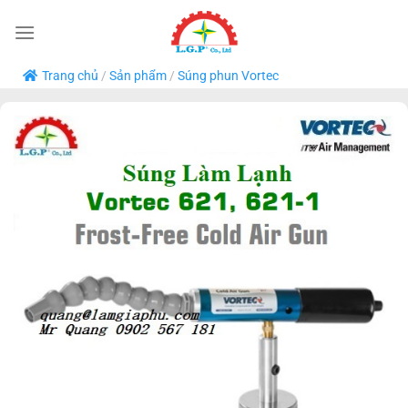
Bỏ
qua
nội
Trang chủ
/
Sản phẩm
/
Súng phun Vortec
dung