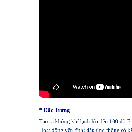
* Đặc Trưng
Tạo ra không khí lạnh lên đến 100 độ F 
Hoạt động yên tĩnh; đáp ứng thông số k