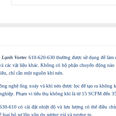
Lạnh Vortec
610-620-630 thường được sử dụng để làm má
 và các vật liệu khác. Không có bộ phận chuyển động nà
êu, chỉ cần một nguồn khí nén.
ông nghệ ống xoáy và khí nén được lọc để tạo ra không kh
nghiệp. Phạm vi tiêu thụ không khí là từ 15 SCFM đến 
30-610 có cài đặt nhiệt độ và lưu lượng có thể điều chỉ
 loại bỏ sự lộn xộn do sương giá và ngưng tụ.