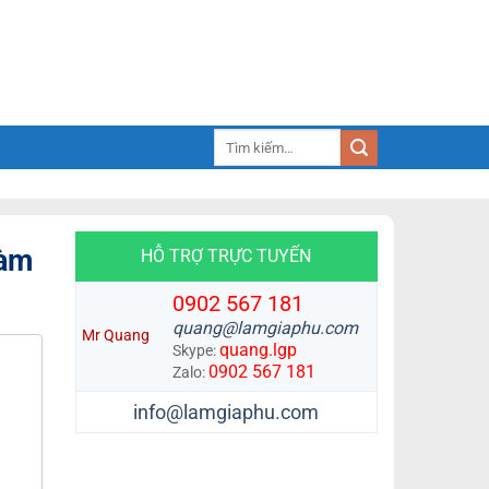
Tìm
kiếm:
Làm
HỖ TRỢ TRỰC TUYẾN
0902 567 181
quang@lamgiaphu.com
Mr Quang
quang.lgp
Skype:
0902 567 181
Zalo:
info@lamgiaphu.com