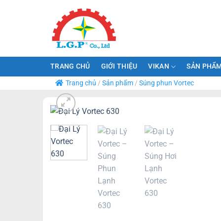
Bỏ
qua
nội
dung
TRANG CHỦ
GIỚI THIỆU
VIKAN
SẢN PHẨM
Trang chủ
/
Sản phẩm
/
Súng phun Vortec