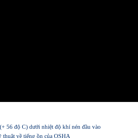
(+ 56 độ C) dưới nhiệt độ khí nén đầu vào
ỹ thuật về tiếng ồn của OSHA