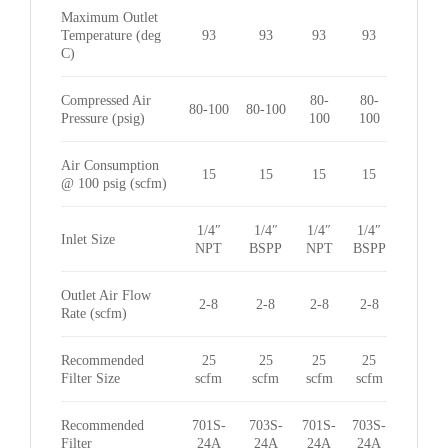
Maximum Outlet
Temperature (deg
93
93
93
93
C)
Compressed Air
80-
80-
80-100
80-100
Pressure (psig)
100
100
Air Consumption
15
15
15
15
@ 100 psig (scfm)
1/4″
1/4″
1/4″
1/4″
Inlet Size
NPT
BSPP
NPT
BSPP
Outlet Air Flow
2-8
2-8
2-8
2-8
Rate (scfm)
Recommended
25
25
25
25
Filter Size
scfm
scfm
scfm
scfm
Recommended
701S-
703S-
701S-
703S-
Filter
24A
24A
24A
24A