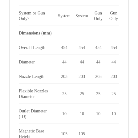
System or Gun
Gun
Gun
System
System
Only?
Only
Only
Dimensions (mm)
Overall Length
454
454
454
454
Diameter
44
44
44
44
Nozzle Length
203
203
203
203
Flexible Nozzles
25
25
25
25
Diameter
Outlet Diameter
10
10
10
10
(ID)
Magnetic Base
105
105
–
–
Height