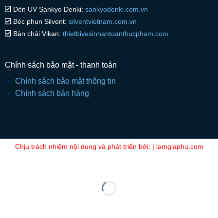
Đèn UV Sankyo Denki:
sankyodenki.com.vn
Béc phun Silvent:
silventvietnam.com.vn
Bàn chải Vikan:
thietbivesinhantoanthucpham.com
Chính sách bảo mật - thanh toán
Chính sách bảo mật thông tin
Chính sách bán hàng
Chịu trách nhiệm nội dung và phát triển bởi: | lamgiaphu.com