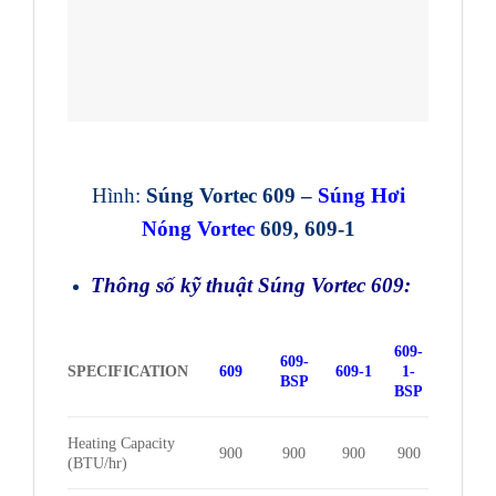
Hình:
Súng Vortec 609 –
Súng Hơi
Nóng Vortec
609, 609-1
Thông số kỹ thuật Súng Vortec 609:
609-
609-
SPECIFICATION
609
609-1
1-
BSP
BSP
Heating Capacity
900
900
900
900
(BTU/hr)