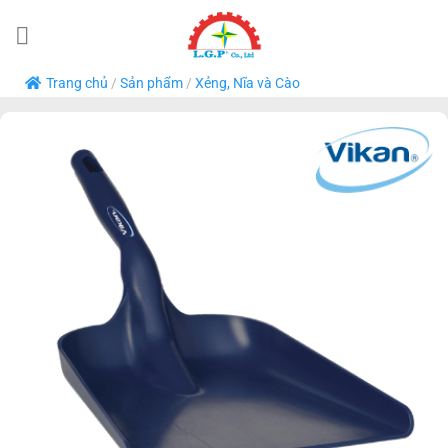
Bỏ
qua
nội
Trang chủ
/
Sản phẩm
/
Xẻng, Nĩa và Cào
dung