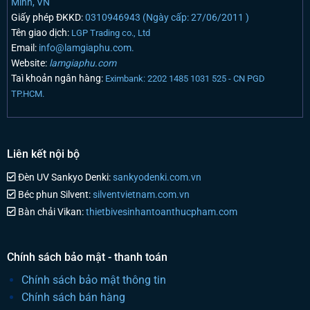
Minh, VN
Giấy phép ĐKKD:
0310946943 (Ngày cấp: 27/06/2011 )
Tên giao dịch:
LGP Trading co., Ltd
Email:
info@lamgiaphu.com.
Website:
lamgiaphu.com
Taì khoản ngân hàng:
Eximbank: 2202 1485 1031 525 - CN PGD
TP.HCM.
Liên kết nội bộ
Đèn UV Sankyo Denki:
sankyodenki.com.vn
Béc phun Silvent:
silventvietnam.com.vn
Bàn chải Vikan:
thietbivesinhantoanthucpham.com
Chính sách bảo mật - thanh toán
Chính sách bảo mật thông tin
Chính sách bán hàng