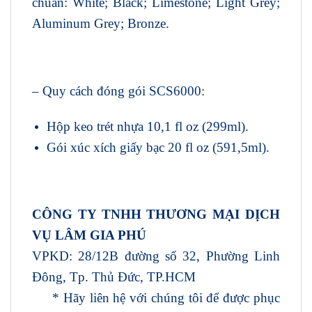
chuẩn: White; Black; Limestone; Light Grey;
Aluminum Grey; Bronze.
– Quy cách đóng gói SCS6000:
Hộp keo trét nhựa 10,1 fl oz (299ml).
Gói xúc xích giấy bạc 20 fl oz (591,5ml).
CÔNG TY TNHH THƯƠNG MẠI DỊCH
VỤ LÂM GIA PHÚ
VPKD: 28/12B đường số 32, Phường Linh
Đông, Tp. Thủ Đức, TP.HCM
* Hãy liên hệ với chúng tôi để được phục