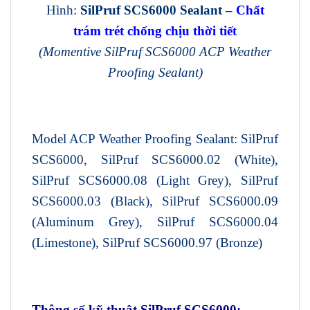
Hình:
SilPruf SCS6000 Sealant –
Chất
trám trét chống chịu thời tiết
(
Momentive
SilPruf SCS6000 ACP Weather
Proofing Sealant)
Model ACP Weather Proofing Sealant: SilPruf
SCS6000, SilPruf SCS6000.02 (White),
SilPruf SCS6000.08 (Light Grey), SilPruf
SCS6000.03 (Black), SilPruf SCS6000.09
(Aluminum Grey), SilPruf SCS6000.04
(Limestone), SilPruf SCS6000.97 (Bronze)
Thông số kỹ thuật SilPruf SCS6000: