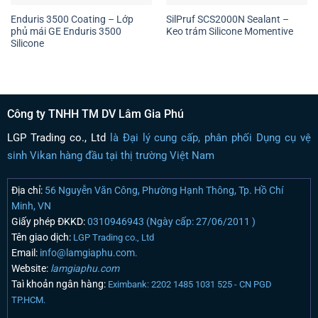
Enduris 3500 Coating – Lớp
SilPruf SCS2000N Sealant –
phủ mái GE Enduris 3500
Keo trám Silicone Momentive
Silicone
Công ty TNHH TM DV Lâm Gia Phú
LGP Trading co., Ltd
là Đại lý cung cấp, phân phối Dụng cụ vệ
sinh Vikan hàng đầu tại thị trường Việt Nam
Địa chỉ:
56 Nguyễn Văn Công, Phường Hạnh Thông, Tp. Hồ Chí
Minh, VN
Giấy phép ĐKKD:
0310946943 (Ngày cấp: 27/06/2011 )
Tên giao dịch:
LGP Trading co., Ltd
Email:
info@lamgiaphu.com.
Website:
lamgiaphu.com
Taì khoản ngân hàng:
Eximbank: 2202 1485 1031 525 - CN PGD
TP.HCM.