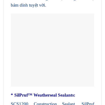
bám dính tuyệt vời.
* SilPruf™ Weatherseal Sealants:
SCS1200 Construction Sealant, SilPruf