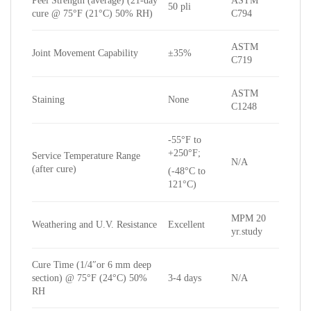
Peel Strength (average) (21-day
ASTM
50 pli
cure @ 75°F (21°C) 50% RH)
C794
ASTM
Joint Movement Capability
±35%
C719
ASTM
Staining
None
C1248
-55°F to
+250°F;
Service Temperature Range
N/A
(after cure)
(-48°C to
121°C)
MPM 20
Weathering and U.V. Resistance
Excellent
yr.study
Cure Time (1/4″or 6 mm deep
section) @ 75°F (24°C) 50%
3-4 days
N/A
RH