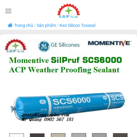
Bỏ
qua
nội
Trang chủ
/
Sản phẩm
/
Keo Silicon Tosseal
dung