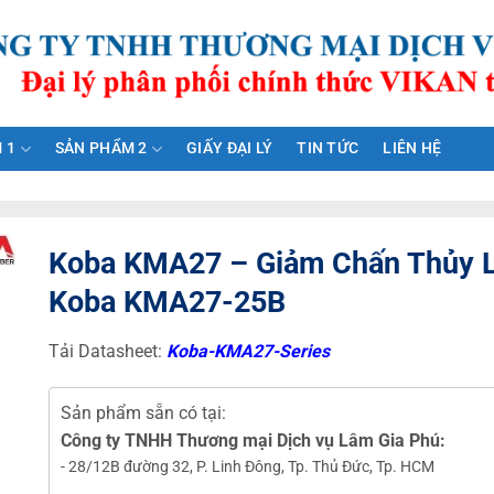
 1
SẢN PHẨM 2
GIẤY ĐẠI LÝ
TIN TỨC
LIÊN HỆ
Koba KMA27 – Giảm Chấn Thủy 
Koba KMA27-25B
Tải Datasheet:
Koba-KMA27-Series
Sản phẩm sẵn có tại:
Công ty TNHH Thương mại Dịch vụ Lâm Gia Phú:
- 28/12B đường 32, P. Linh Đông, Tp. Thủ Đức, Tp. HCM