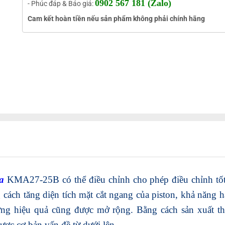
0902 567 181 (Zalo)
- Phúc đáp & Báo giá:
Cam kết hoàn tiền nếu sản phẩm không phải chính hãng
a
KMA27-25B có thể điều chỉnh cho phép điều chỉnh tốt
cách tăng diện tích mặt cắt ngang của piston, khả năng h
ợng hiệu quả cũng được mở rộng. Bằng cách sản xuất th
ược cơ bản vấn đề từ dưới lên.