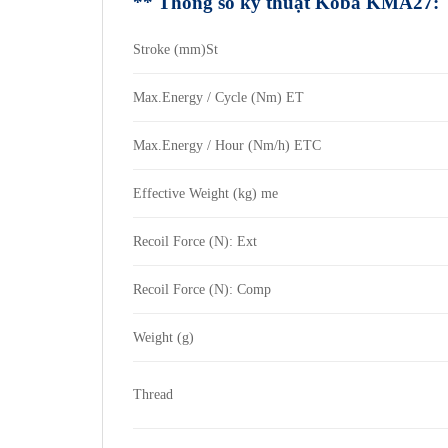
** Thông số kỹ thuật
Koba KMA27
:
Stroke (mm)St
Max.Energy / Cycle (Nm) ET
Max.Energy / Hour (Nm/h) ETC
Effective Weight (kg) me
Recoil Force (N): Ext
Recoil Force (N): Comp
Weight (g)
Thread