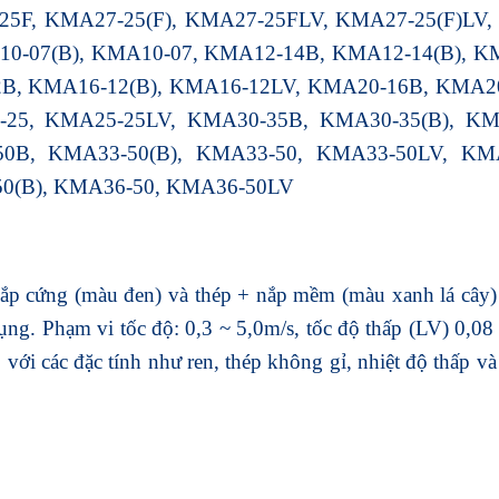
25F, KMA27-25(F), KMA27-25FLV, KMA27-25(F)LV,
0-07(B), KMA10-07, KMA12-14B, KMA12-14(B), K
B, KMA16-12(B), KMA16-12LV, KMA20-16B, KMA20-
25, KMA25-25LV, KMA30-35B, KMA30-35(B), KM
0B, KMA33-50(B), KMA33-50, KMA33-50LV, KMA
0(B), KMA36-50, KMA36-50LV
nắp cứng (màu đen) và thép + nắp mềm (màu xanh lá cây) 
ng. Phạm vi tốc độ: 0,3 ~ 5,0m/s, tốc độ thấp (LV) 0,08
với các đặc tính như ren, thép không gỉ, nhiệt độ thấp và