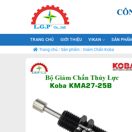
Bỏ
qua
nội
dung
TRANG CHỦ
GIỚI THIỆU
VIKAN
SẢN PHẨM
Trang chủ
/
Sản phẩm
/
Giảm Chấn Koba