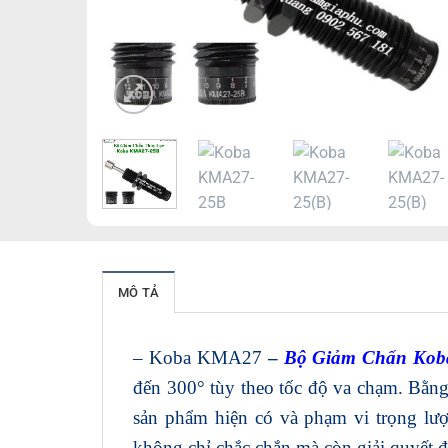
MÔ TẢ
– Koba KMA27
–
Bộ Giảm Chấn Kob
đến 300° tùy theo tốc độ va chạm. Bằng 
sản phẩm hiện có và phạm vi trọng lư
không chỉ chắc chắn mà còn giải quyết đ