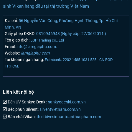
sinh Vikan hàng đầu tại thị trường Việt Nam
Địa chỉ:
56 Nguyễn Văn Công, Phường Hạnh Thông, Tp. Hồ Chí
Minh, VN
Giấy phép ĐKKD:
0310946943 (Ngày cấp: 27/06/2011 )
Tên giao dịch:
LGP Trading co., Ltd
Email:
info@lamgiaphu.com.
Website:
lamgiaphu.com
Taì khoản ngân hàng:
Eximbank: 2202 1485 1031 525 - CN PGD
TP.HCM.
Liên kết nội bộ
Đèn UV Sankyo Denki:
sankyodenki.com.vn
Béc phun Silvent:
silventvietnam.com.vn
Bàn chải Vikan:
thietbivesinhantoanthucpham.com