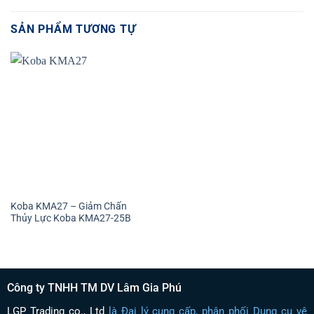
SẢN PHẨM TƯƠNG TỰ
Koba KMA27 – Giảm Chấn
Thủy Lực Koba KMA27-25B
Công ty TNHH TM DV Lâm Gia Phú
LGP Trading co., Ltd
là Đại lý cung cấp, phân phối Dụng cụ vệ