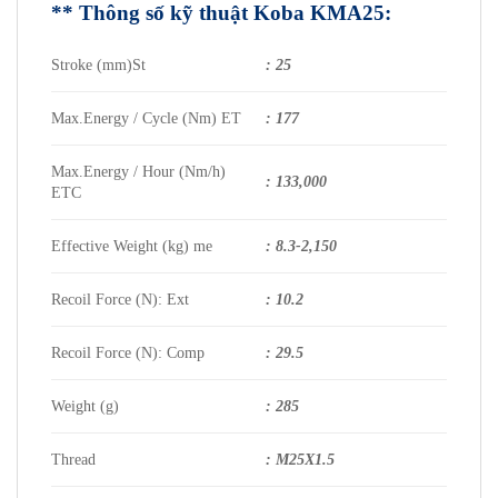
** Thông số kỹ thuật
Koba KMA25
:
Stroke (mm)St
: 25
Max.Energy / Cycle (Nm) ET
: 177
Max.Energy / Hour (Nm/h)
: 133,000
ETC
Effective Weight (kg) me
: 8.3-2,150
Recoil Force (N): Ext
: 10.2
Recoil Force (N): Comp
: 29.5
Weight (g)
: 285
Thread
: M25X1.5