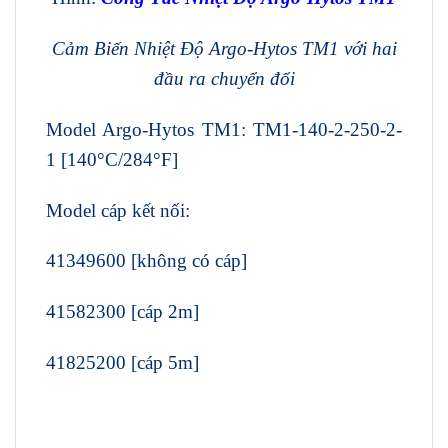
Cảm Biến
Nhiệt Độ
Argo-Hytos
TM1
với
hai
đầu ra chuyển
đổi
Model Argo-Hytos TM1: TM1-140-2-250-2-
1 [140°C/284°F]
Model cáp kết nối:
41349600 [không có cáp]
41582300 [cáp 2m]
41825200 [cáp 5m]