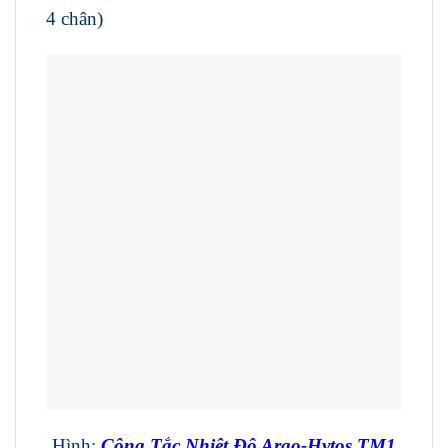
4 chân)
Hình:
Công Tắc
Nhiệt Độ
Argo-Hytos T
M1