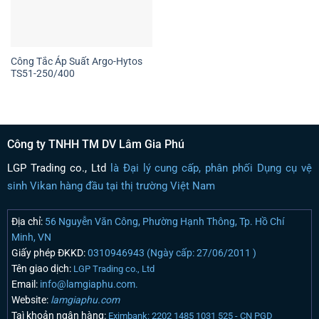
Công Tắc Áp Suất Argo-Hytos
TS51-250/400
Công ty TNHH TM DV Lâm Gia Phú
LGP Trading co., Ltd
là Đại lý cung cấp, phân phối Dụng cụ vệ
sinh Vikan hàng đầu tại thị trường Việt Nam
Địa chỉ:
56 Nguyễn Văn Công, Phường Hạnh Thông, Tp. Hồ Chí
Minh, VN
Giấy phép ĐKKD:
0310946943 (Ngày cấp: 27/06/2011 )
Tên giao dịch:
LGP Trading co., Ltd
Email:
info@lamgiaphu.com.
Website:
lamgiaphu.com
Taì khoản ngân hàng:
Eximbank: 2202 1485 1031 525 - CN PGD