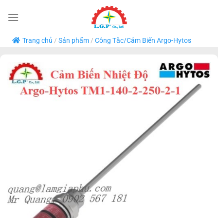
Bỏ
qua
nội
Trang chủ
/
Sản phẩm
/
Công Tắc/Cảm Biến Argo-Hytos
dung