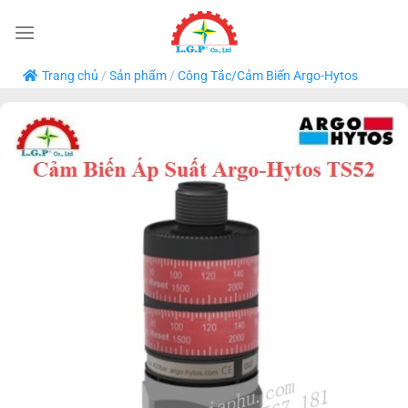
Bỏ
qua
nội
Trang chủ
/
Sản phẩm
/
Công Tắc/Cảm Biến Argo-Hytos
dung