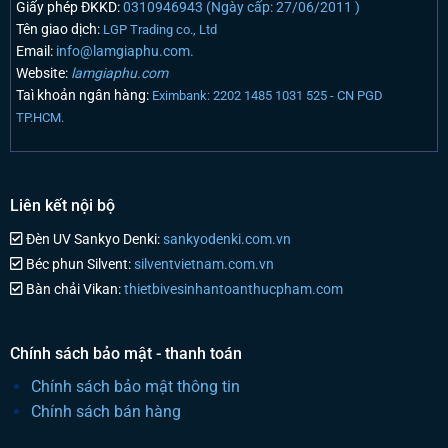
Giấy phép ĐKKD:
0310946943 (Ngày cấp: 27/06/2011 )
Tên giao dịch:
LGP Trading co., Ltd
Email:
info@lamgiaphu.com.
Website:
lamgiaphu.com
Taì khoản ngân hàng:
Eximbank: 2202 1485 1031 525 - CN PGD
TP.HCM.
Liên kết nội bộ
Đèn UV Sankyo Denki:
sankyodenki.com.vn
Béc phun Silvent:
silventvietnam.com.vn
Bàn chải Vikan:
thietbivesinhantoanthucpham.com
Chính sách bảo mật - thanh toán
Chính sách bảo mật thông tin
Chính sách bán hàng