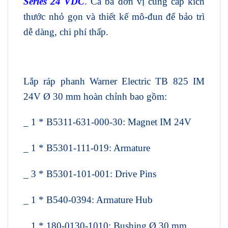
Series 24 VDC
. Cả ba đơn vị cung cấp kích
thước nhỏ gọn và thiết kế mô-đun để bảo trì
dễ dàng, chi phí thấp.
Lắp ráp phanh Warner Electric TB 825 IM
24V Ø 30 mm hoàn chỉnh bao gồm:
_ 1 * B5311-631-000-30: Magnet IM 24V
_ 1 * B5301-111-019: Armature
_ 3 * B5301-101-001: Drive Pins
_ 1 * B540-0394: Armature Hub
_ 1 * 180-0130-1010: Bushing Ø 30 mm