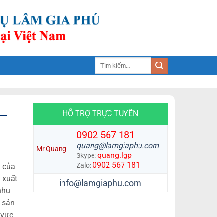
Tìm
kiếm:
 –
HỖ TRỢ TRỰC TUYẾN
0902 567 181
quang@lamgiaphu.com
Mr Quang
quang.lgp
Skype:
0902 567 181
Zalo:
i của
n xuất
info@lamgiaphu.com
nhu
. sản
 vực