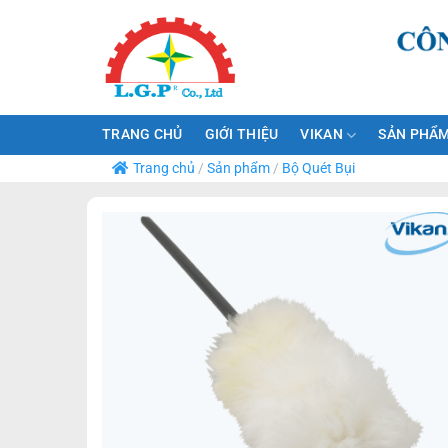
Bỏ
qua
nội
dung
TRANG CHỦ
GIỚI THIỆU
VIKAN
SẢN PHẨM
Trang chủ
/
Sản phẩm
/
Bộ Quét Bụi