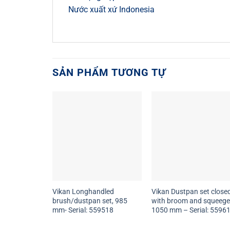
Nước xuất xứ Indonesia
SẢN PHẨM TƯƠNG TỰ
Vikan Longhandled
Vikan Dustpan set close
brush/dustpan set, 985
with broom and squeege
mm- Serial: 559518
1050 mm – Serial: 5596