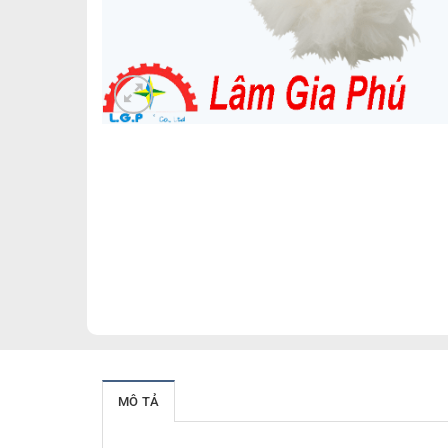
MÔ TẢ