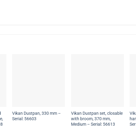
d
Vikan Dustpan, 330 mm –
Vikan Dustpan set, closable
Vik
e,
Serial: 56603
with broom, 370 mm,
han
18
Medium – Serial: 56613
Ser