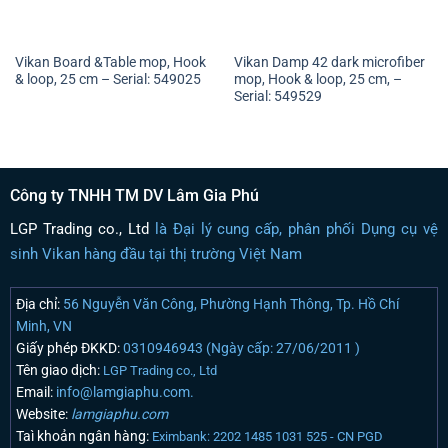
Vikan Board &Table mop, Hook
Vikan Damp 42 dark microfiber
& loop, 25 cm – Serial: 549025
mop, Hook & loop, 25 cm, –
Serial: 549529
Công ty TNHH TM DV Lâm Gia Phú
LGP Trading co., Ltd
là Đại lý cung cấp, phân phối Dụng cụ vệ
sinh Vikan hàng đầu tại thị trường Việt Nam
Địa chỉ:
56 Nguyễn Văn Công, Phường Hạnh Thông, Tp. Hồ Chí
Minh, VN
Giấy phép ĐKKD:
0310946943 (Ngày cấp: 27/06/2011 )
Tên giao dịch:
LGP Trading co., Ltd
Email:
info@lamgiaphu.com.
Website:
lamgiaphu.com
Taì khoản ngân hàng:
Eximbank: 2202 1485 1031 525 - CN PGD