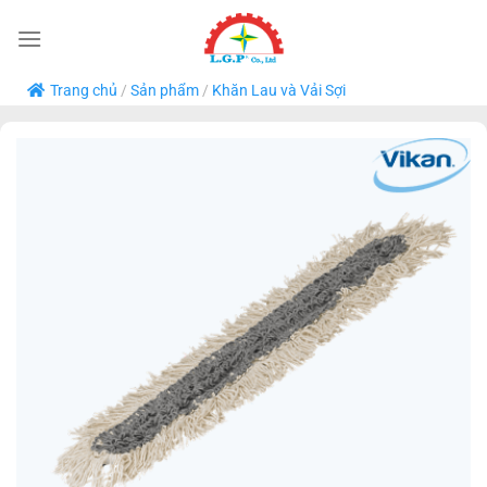
Bỏ
qua
nội
Trang chủ
/
Sản phẩm
/
Khăn Lau và Vải Sợi
dung