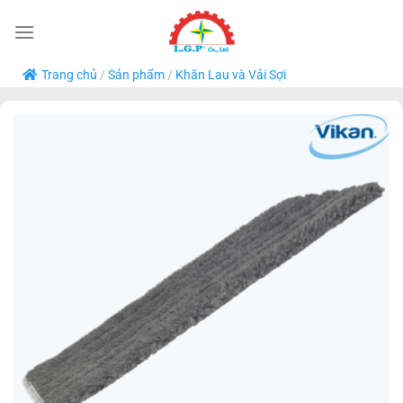
Bỏ
qua
nội
Trang chủ
/
Sản phẩm
/
Khăn Lau và Vải Sợi
dung