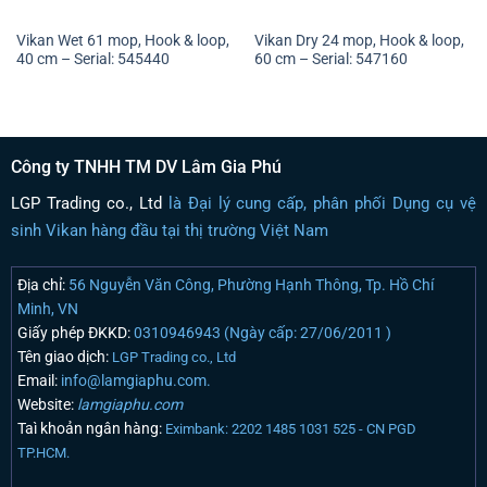
Vikan Wet 61 mop, Hook & loop,
Vikan Dry 24 mop, Hook & loop,
40 cm – Serial: 545440
60 cm – Serial: 547160
Công ty TNHH TM DV Lâm Gia Phú
LGP Trading co., Ltd
là Đại lý cung cấp, phân phối Dụng cụ vệ
sinh Vikan hàng đầu tại thị trường Việt Nam
Địa chỉ:
56 Nguyễn Văn Công, Phường Hạnh Thông, Tp. Hồ Chí
Minh, VN
Giấy phép ĐKKD:
0310946943 (Ngày cấp: 27/06/2011 )
Tên giao dịch:
LGP Trading co., Ltd
Email:
info@lamgiaphu.com.
Website:
lamgiaphu.com
Taì khoản ngân hàng:
Eximbank: 2202 1485 1031 525 - CN PGD
TP.HCM.