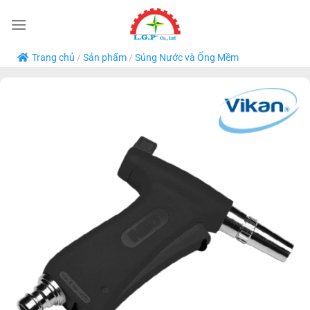
Bỏ
qua
nội
Trang chủ
/
Sản phẩm
/
Súng Nước và Ống Mềm
dung