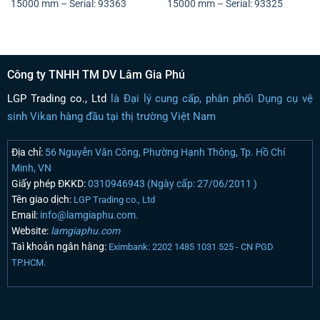
15000 mm – Serial: 93363
15000 mm – Serial: 93325
Công ty TNHH TM DV Lâm Gia Phú
LGP Trading co., Ltd
là Đại lý cung cấp, phân phối Dụng cụ vệ
sinh Vikan hàng đầu tại thị trường Việt Nam
Địa chỉ:
56 Nguyễn Văn Công, Phường Hạnh Thông, Tp. Hồ Chí
Minh, VN
Giấy phép ĐKKD:
0310946943 (Ngày cấp: 27/06/2011 )
Tên giao dịch:
LGP Trading co., Ltd
Email:
info@lamgiaphu.com.
Website:
lamgiaphu.com
Taì khoản ngân hàng:
Eximbank: 2202 1485 1031 525 - CN PGD
TP.HCM.