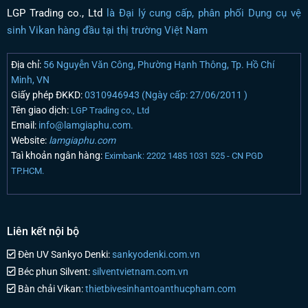
LGP Trading co., Ltd
là Đại lý cung cấp, phân phối Dụng cụ vệ
sinh Vikan hàng đầu tại thị trường Việt Nam
Địa chỉ:
56 Nguyễn Văn Công, Phường Hạnh Thông, Tp. Hồ Chí
Minh, VN
Giấy phép ĐKKD:
0310946943 (Ngày cấp: 27/06/2011 )
Tên giao dịch:
LGP Trading co., Ltd
Email:
info@lamgiaphu.com.
Website:
lamgiaphu.com
Taì khoản ngân hàng:
Eximbank: 2202 1485 1031 525 - CN PGD
TP.HCM.
Liên kết nội bộ
Đèn UV Sankyo Denki:
sankyodenki.com.vn
Béc phun Silvent:
silventvietnam.com.vn
Bàn chải Vikan:
thietbivesinhantoanthucpham.com