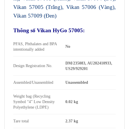
Vikan 57005 (Trắng), Vikan 57006 (Vàng),
Vikan 57009 (Đen)
Thông số Vikan HyGo
57005
:
PFAS, Phthalates and BPA
No
intentionally added
DM/235083, AU202410933,
Design Registration No.
US29/929201
Assembled/Unassembled
Unassembled
Weight bag (Recycling
Symbol “4” Low Density
0.02 kg
Polyethylene (LDPE)
Tare total
2.37 kg