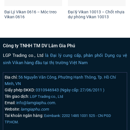
Đại Lý Vikan 0616 – Móc treo
Đại lý Vikan 10013 – Chốt nhựa
Vikan 0616
dự phòng Vikan 10013
Công ty TNHH TM DV Lâm Gia Phú
LGP Trading co., Ltd
là Đại lý cung cấp, phân phối Dụng cụ vệ
sinh Vikan hàng đầu tại thị trường Việt Nam
Địa chỉ:
56 Nguyễn Văn Công, Phường Hạnh Thông, Tp. Hồ Chí
Minh, VN
Giấy phép ĐKKD:
0310946943 (Ngày cấp: 27/06/2011 )
Tên giao dịch:
LGP Trading co., Ltd
Email:
info@lamgiaphu.com.
Website:
lamgiaphu.com
Taì khoản ngân hàng:
Eximbank: 2202 1485 1031 525 - CN PGD
TP.HCM.