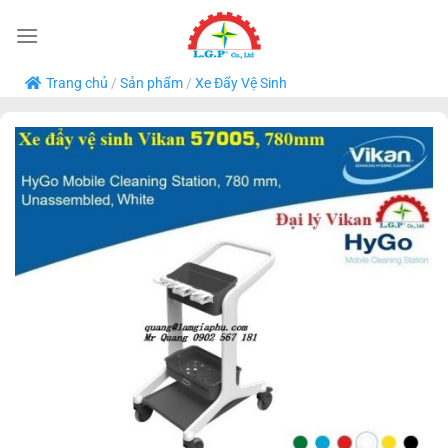
Bỏ
qua
nội
Trang chủ
/
Sản phẩm
/
Xe Đẩy Vệ Sinh
dung