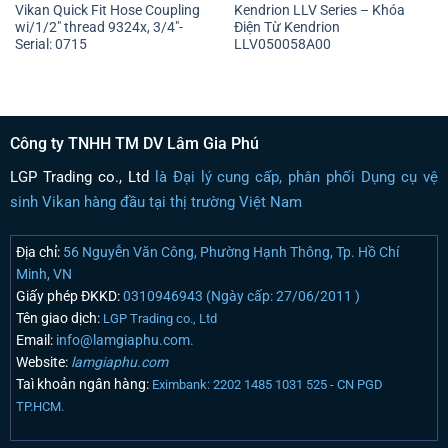
Vikan Quick Fit Hose Coupling
Kendrion LLV Series – Khóa
wi/1/2″ thread 9324x, 3/4″-
Điện Từ Kendrion
Serial: 0715
LLV050058A00
Công ty TNHH TM DV Lâm Gia Phú
LGP Trading co., Ltd
là Đại lý cung cấp, phân phối Dụng cụ vệ
sinh Vikan hàng đầu tại thị trường Việt Nam
Địa chỉ:
56 Nguyễn Văn Công, Phường Hạnh Thông, Tp. Hồ Chí
Minh, VN
Giấy phép ĐKKD:
0310946943 (Ngày cấp: 27/06/2011 )
Tên giao dịch:
LGP Trading co., Ltd
Email:
info@lamgiaphu.com.
Website:
lamgiaphu.com
Taì khoản ngân hàng:
Eximbank: 2202 1485 1031 525 - CN PGD
TP.HCM.