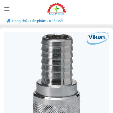
Bỏ
qua
nội
Trang chủ
/
Sản phẩm
/
Khớp nối
dung