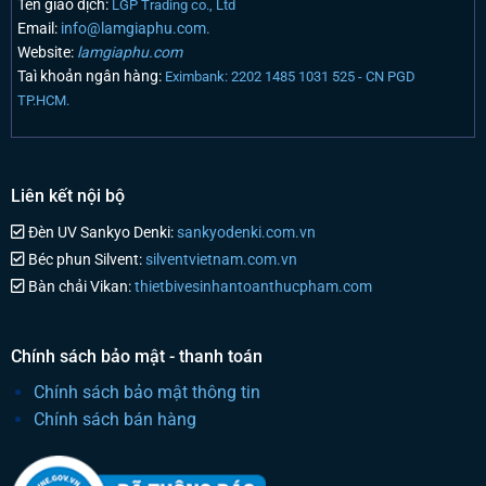
Tên giao dịch:
LGP Trading co., Ltd
Email:
info@lamgiaphu.com.
Website:
lamgiaphu.com
Taì khoản ngân hàng:
Eximbank: 2202 1485 1031 525 - CN PGD
TP.HCM.
Liên kết nội bộ
Đèn UV Sankyo Denki:
sankyodenki.com.vn
Béc phun Silvent:
silventvietnam.com.vn
Bàn chải Vikan:
thietbivesinhantoanthucpham.com
Chính sách bảo mật - thanh toán
Chính sách bảo mật thông tin
Chính sách bán hàng