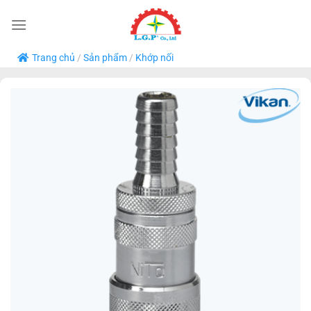
Bỏ
qua
nội
Trang chủ
/
Sản phẩm
/
Khớp nối
dung