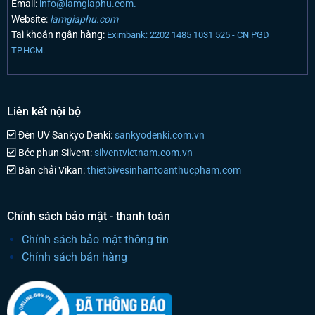
Email:
info@lamgiaphu.com.
Website:
lamgiaphu.com
Taì khoản ngân hàng:
Eximbank: 2202 1485 1031 525 - CN PGD
TP.HCM.
Liên kết nội bộ
Đèn UV Sankyo Denki:
sankyodenki.com.vn
Béc phun Silvent:
silventvietnam.com.vn
Bàn chải Vikan:
thietbivesinhantoanthucpham.com
Chính sách bảo mật - thanh toán
Chính sách bảo mật thông tin
Chính sách bán hàng