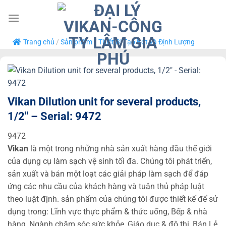
Bỏ
qua
nội
Trang chủ
/
Sản phẩm
/
Thiết Bị Tạo Bọt và Định Lượng
dung
Vikan Dilution unit for several products,
1/2″ – Serial: 9472
9472
Vikan
là một trong những nhà sản xuất hàng đầu thế giới
của dụng cụ làm sạch vệ sinh tối đa. Chúng tôi phát triển,
sản xuất và bán một loạt các giải pháp làm sạch để đáp
ứng các nhu cầu của khách hàng và tuân thủ pháp luật
theo luật định. sản phẩm của chúng tôi được thiết kế để sử
dụng trong: Lĩnh vực thực phẩm & thức uống, Bếp & nhà
hàng, Ngành chăm sóc sức khỏe, Giáo dục & đô thị, Bán Lẻ