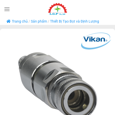
Bỏ
qua
nội
Trang chủ
/
Sản phẩm
/
Thiết Bị Tạo Bọt và Định Lượng
dung