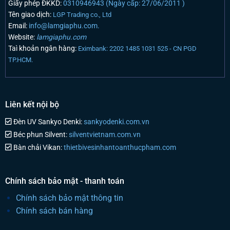
Giấy phép ĐKKD:
0310946943 (Ngày cấp: 27/06/2011 )
Tên giao dịch:
LGP Trading co., Ltd
Email:
info@lamgiaphu.com.
Website:
lamgiaphu.com
Taì khoản ngân hàng:
Eximbank: 2202 1485 1031 525 - CN PGD
TP.HCM.
Liên kết nội bộ
Đèn UV Sankyo Denki:
sankyodenki.com.vn
Béc phun Silvent:
silventvietnam.com.vn
Bàn chải Vikan:
thietbivesinhantoanthucpham.com
Chính sách bảo mật - thanh toán
Chính sách bảo mật thông tin
Chính sách bán hàng